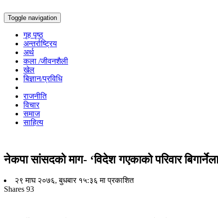
Toggle navigation
गृह पृष्ठ
अन्तर्राष्ट्रिय
अर्थ
कला /जीवनशैली
खेल
बिज्ञान/प्रविधि
राजनीति
विचार
समाज
साहित्य
नेकपा सांसदको माग- ‘विदेश गएकाको परिवार बिगार्नेल
२९ माघ २०७६, बुधबार १५:३६ मा प्रकाशित
Shares
93