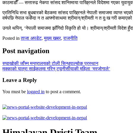
काठमाडौँ — सत्तारुढ नेकपा सांसद शान्तिमाया पाख्रिनले विदेशमा गएका युवायुवत
प्रतिनिधि सभा बुधबारको बैठकमा सांसद पाख्रिनले नेपाली समाजमा व्याप्त भएको अर्
वर्षपछि नेपाल फर्कँदा न त आफ्‍नोसाथमा श्रीमान्/श्रीमती न त दुःख गरी कमाएको प
उनले थपिन्, ‘नेपाली समाजमा झाँगिदो विकृति हो यो। श्रीमान्/श्रीमती विदेश हुँदा 
Posted in
ताजा अपडेट
,
मुख्य खबर
,
राजनीति
Post navigation
रुघाखोकी जाँच्न मन्त्रालयको टोली सिन्धुपाल्चोक प्रस्थान
मक्काको यात्रा साईकलमा गरिन् ट्यूनीसीयाकी महिला ‘मरजोगाले’
Leave a Reply
You must be
logged in
to post a comment.
Himalayan Dristi Team