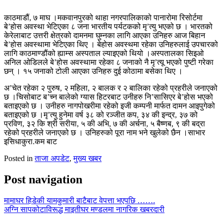
काठमाडौं, ७ माघ ।मकवानपुरको थाहा नगरपालिकाको पानारोमा रिसोर्टमा
बे’होस अवस्था भेटिएका ८ जना भारतीय पर्यटकको मृ’त्यु भएको छ । भारतको
केरेलाबाट उत्तरी क्षेत्रको दामनमा घुम्नका लागि आएका उनिहरु आज बिहान
बे’होस अवस्थामा भेटिएका थिए । बेहोस अवस्थमा रहेका उनिहरुलाई उपचारको
लागि काठमाण्डौंको ह्याम्स अस्पताल ल्याइएको थियो ।अस्पतालका सिइओ
अनिल ओडिलले बे’होस अवस्थामा रहेका ८ जनाको नै मृ’त्यू भएको पुष्टी गरेका
छन् । १५ जनाको टोली आएका उनिहरु दुई कोठामा बसेका थिए ।
अ’चेत रहेका २ पुरुष, २ महिला, २ बालक र २ बालिका रहेको प्रहरीले जनाएको
छ ।चिसोबाट ब’च्न बालेको ग्यास हिटरबाट उनीहरु नि’सासिएर बे’होस भएको
बताइएको छ । उनीहरु नागपोखरीमा रहेको इजी कम्पनी मार्फत दामन आइपुगेको
बताइएको छ ।मृ’त्यु हुनेमा वर्ष ३८ को रञ्जीत कप, ३४ की इन्द्र, ३७ को
प्रविण, ३२ कि श्री सरीया, ५ की अभि, ७ की अर्चना, ५ बैष्णब, ९ की बद्रा
रहेको प्रहरीले जनाएको छ । उनिहरुको पूरा नाम भने खुलेको छैन ।साभार
इसिधाकुरा.कम बाट
Posted in
ताजा अपडेट
,
मुख्य खबर
Post navigation
मामाघर हिडेकी यामकुमारी बाटैबाट वेपत्ता भएपछि …….
अग्नि सापकोटाविरूद्ध माइतीघर मण्डलमा नागरिक खबरदारी