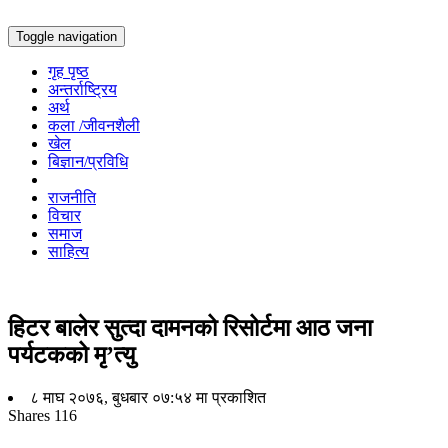
Toggle navigation
गृह पृष्ठ
अन्तर्राष्ट्रिय
अर्थ
कला /जीवनशैली
खेल
बिज्ञान/प्रविधि
राजनीति
विचार
समाज
साहित्य
हिटर बालेर सुत्दा दामनको रिसोर्टमा आठ जना
पर्यटकको मृ’त्यु
८ माघ २०७६, बुधबार ०७:५४ मा प्रकाशित
Shares
116