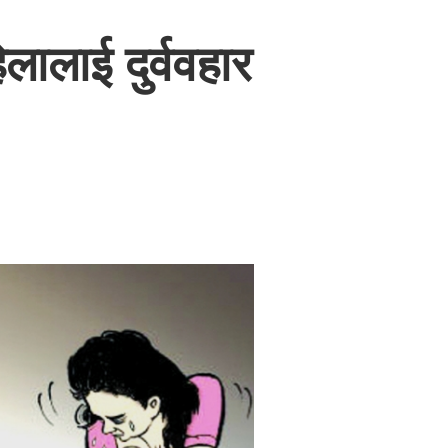
ालाई दुर्ववहार
।