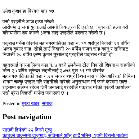
उमेश कुशवाहा बिरगंज माघ ०७
पर्सा प्रहरीले आज हत्या गरेको
आरोपमा ३ जना युवकलाई आफ्नो नियन्त्रण लिएको छ। युवकको हत्या गरी
बाँसघारीमा शव फाल्ने ३जना लाइ प्रहरीले पक्राउ गरेको छ।
पक्राउ पर्नेमा वीरगंज महानगरपालिका वडा नं. ११ श्रीपुर निवासी २२ बर्षिय
अजय कुमार साह, साेही ठाउँ निवासी २० बर्षिय राजन साह कानु र रानिघाट
निवासी २० बर्षिय कृष्ण कुमार गुप्तालाई प्रहरीले पक्राउ गरेकाे हाे ।
बहुदरमाई नगरपालिका वडा नं. ७ बस्ने छपकैया टोल निवासी शिवनाथ सहनीको
छोरा २५ बर्षिय सुरेन्द्र सहनीलाई २०७६ पुस १९ गते वीरगंज
महानगरपालिकाकाे वडा नं.२२ जगरनाथपुर स्थित बास घारिमा शरिरको विभिन्न
भागमा चक्कु प्रहार गरि सहनीकाे मारेको अनुसन्धान गर्दै जाने क्रममा उक्त
घट्नामा संलग्न रहेका तिनै जनालाई प्रहरीले पक्राउ गरेकाे प्रहरी कार्यालय
पर्सा प्रेस विज्ञप्ती मार्फत जनाएकाे छ ।
Posted in
मुख्य खबर
,
समाज
Post navigation
साउदी हिडेको २२ दिनमै मृत्यु ।
काठको बाकसमा दाजुभाइ, सविनाले आँसु झार्दै भनिन् -‘हामी बिरानाे माटाेमा