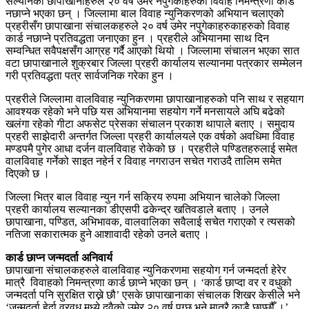
सल्यानका छापाखानाहरुले २० वर्ष उमेर नपुगेकाहरुका विवाह निमन्त्रणा कार्ड
नछाप्ने भएका छन् । जिल्लामा बाल विवाह न्युनिकरणको अभियान चलाएको
प्रहरीसँग छापाखाना संचालकहरुले २० वर्ष उमेर नपुगेकाहरुकाहरुको विवाह
कार्ड नछाप्ने प्रतिवद्धता जनाएका हुन । प्रहरीले अभियानमा साथ दिन
सम्वन्धित सवैपक्षसँग आग्रह गर्दै आएको थियो । जिल्लामा संचालन भएका सात
वटा छापाखानाले शुक्रबार जिल्ला प्रहरी कार्यालय सल्यानमा पत्रकार सम्मेलन
गरी प्रतिवद्धता पत्र सार्वजनिक गरेका हुन ।
प्रहरीले जिल्लामा वालविवाह न्युनिकरणमा छापाखानाहरुको पनि साथ र सहयाग
आवश्यक रहेको भने पछि यस अभियानमा सहयोग गर्ने मनसायले अघि बढेको
खलंगा रहेको गीटा अफसेट प्रेसका संचालन प्रकाश थापाले बताए । समुदाय
प्रहरी साझेदारी अन्तर्गत जिल्ला प्रहरी कार्यालयले एक वर्षको अवधिमा विवाह
मण्डपमै पुगेर आधा दर्जन वालविवाह रोकेको छ । प्रहरीले पण्डितहरुलाई समेत
वालविवाह गर्नेको साइत नहेर्न र विवाह नगराउन सचेत गराउदै तालिम समेत
दिएको छ ।
जिल्ला भित्र बाल विवाह न्युन गर्न सक्रिय रुपमा अभियान चालेको जिल्ला
प्रहरी कार्यालय सल्यानका डीएसपी ढकेन्द्र खतिवडाले बताए । उनले
छापाखाना, पण्डित, अभिभावक, वालवालिका सवैलाई सचेत गराएको र त्यसको
नतिजा सकारात्मक हुने आशावादी रहेको उनले बताए ।
कार्ड छाप्न जन्मदर्ता अनिवार्य
छापाखाना संचालकहरुले वालविवाह न्युनिकरणमा सहयोग गर्न जन्मदर्ता हेरेर
मात्रै विवाहको निमन्त्रणा कार्ड छाप्ने भएका छन् । ‘कार्ड छाप्दा वर र वधुको
जन्मदर्ता पनि सुरक्षित राख्ने छौ’ एसके छापाखानाका संचालक शिखर केसीले भने
‘जन्मदर्ता हेर्दा वरवधु मध्ये दुवैको उमेर २० वर्ष पुग्छ भने मात्रै काडै छाप्छौँ ।’