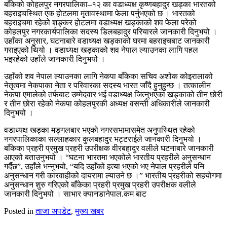
बाँकेको कोहलपुर नगरपालिका–१२ का वडाध्यक्ष कृष्णबहादुर खड्का भारतको
बहराइचस्थित एक होटलमा मृतावस्थामा फेला पर्नुभएको छ । भारतको
बहराइचमा रहेको शङ्कर होटलमा वडाध्यक्ष खड्काको शव फेला परेको
कोहलपुर नगरकार्यपालिका सदस्य डिलबहादुर परियारले जानकारी दिनुभयो ।
उहाँका अनुसार, घटनाबारे वडाध्यक्ष खड्काको घरमा बहराइचबाट जानकारी
गराइएको थियो । वडाध्यक्ष खड्काको शव नेपाल ल्याउनका लागि पहल
भइरहेको उहाँले जानकारी दिनुभयोे ।
उहाँको शव नेपाल ल्याउनका लागि नेकपा बाँकेका सचिव अशोक कोइरालाको
नेतृत्वमा नेकपाका नेता र परिवारका सदस्य भारत जाँदै हुनुहुन्छ । तत्कालीन
नेकपा एमालेको तर्फबाट उम्मेदवार भई वडाध्यक्ष जित्नुभएका खड्काको तीन छोरी
र तीन छोरा रहेको नेकपा कोहलपुरकी अध्यक्ष वसन्ती अधिकारीले जानकारी
दिनुभयो ।
वडाध्यक्ष खड्का मङ्गलबार भएको नगरसभामासमेत अनुपस्थित रहेको
नगरपालिकाका सल्लाहकार कुलबहादुर भट्टराईले जानकारी दिनुभयो ।
बाँकेका प्रहरी प्रमुख प्रहरी उपरीक्षक वीरबहादुर वलीले घटनाबारे जानकारी
आएको बताउनुभयो । “घटना भारतमा भएकोले भारतीय प्रहरीले अनुसन्धान
गर्दैछ”, उहाँले भन्नुभयो, “यदि उहाँको हत्या भएको भए नेपाल प्रहरीले पनि
अनुसन्धान गरी कारवाहीको दायरामा ल्याउने छ ।” भारतीय प्रहरीको सहयोगमा
अनुसन्धान शुरु गरिएको बाँकेका प्रहरी प्रमुख प्रहरी उपरीक्षक वलीले
जानकारी दिनुभयो । साभार क्यानडानेपाल.कम बाट
Posted in
ताजा अपडेट
,
मुख्य खबर