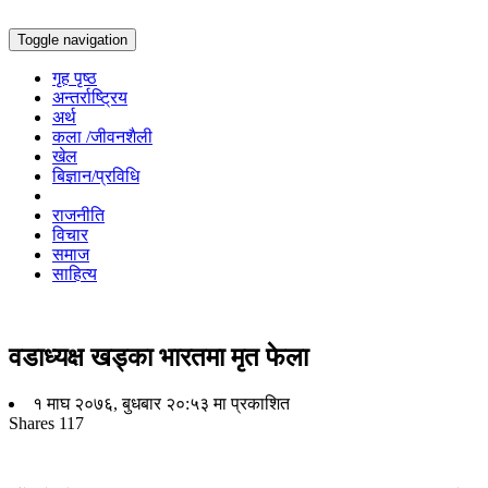
Toggle navigation
गृह पृष्ठ
अन्तर्राष्ट्रिय
अर्थ
कला /जीवनशैली
खेल
बिज्ञान/प्रविधि
राजनीति
विचार
समाज
साहित्य
वडाध्यक्ष खड्का भारतमा मृत फेला
१ माघ २०७६, बुधबार २०:५३ मा प्रकाशित
Shares
117