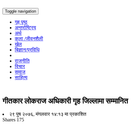
Toggle navigation
गृह पृष्ठ
अन्तर्राष्ट्रिय
अर्थ
कला /जीवनशैली
खेल
बिज्ञान/प्रविधि
राजनीति
विचार
समाज
साहित्य
गीतकार लोकराज अधिकारी गृह जिल्लामा सम्मानित
२९ पुष २०७६, मंगलवार १४:१३ मा प्रकाशित
Shares
175