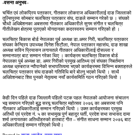
-वसन्त अनुभव
–
चर्चित एवं लोकप्रिय पत्रकार, गीतकार लोकराज अधिकारीलाई दाङ जिल्लाको
तुल्सिपुरमा सोमबार चलचित्र पत्रकार संघ, दाङले सम्मान गरेको छ । संघको
चौथो अधिबेशनका अबसरमा गीतकार अधिकारीले सुगम संगीत र चलचित्र
गीतीलेखन क्षेत्रमा पुराएको योगदानका कदरस्वरुप सम्मान गरिएको हो ।
चलचित्र बिकास बोर्ड नेपालका पुर्ब अध्यक्ष डा.अमर गिरी, चलचित्र पत्रकार
संघका केन्द्रिय उपाध्यक्ष दिनेश सिटौला, नेपाल पत्रकार महासंघ, दाङ शाखा
अध्यक्ष सविन प्रियासन लगायतले गीतकार अधिकारीलाई दोसल्ला र
सम्मानपत्र बाट सम्मान गरेका थिए । कार्यक्रम चलचित्र विकास बोर्ड
नेपालका पुर्ब अध्यक्ष डा. अमर गिरीको प्रमुख आतिथ्य एवं संघका निबर्तमान
अध्यक्ष ध्रुबराज न्यौपानेको सभापतित्वमा भएको कार्यक्रममा विभिन्न बक्ताहरुले
चलचित्र पत्रकार संघ दाङको गतिविधि बारे बोल्नु भएको थियो । साथै
अधिवेशनबाट शिव पुनको नेतृत्वमा नयाँ कार्यसमिति गठन गरिएको थियो ।
केही दिन पहिले दाङ जिल्लामै पहिलो पटक पहल नेपालको आयोजना संचालन
भइ समापन गरिएको बुद्ध सरयू चलचित्र महोत्सव २०७६ का अबसरमा पनि
गीतकार अधिकारीलाई सम्मान गरिएको थियो । उक्त कार्यक्रमका प्रमुख
अतिथी एवं प्रदेश नं. ५ का सभामुख पुर्ण बहादुर घर्ती, प्रदेश सभा सभासद दामा
शर्मा लगायतका अतिथीहरुको हातबाट गीत – संगीत साधना सम्मान २०७६ बाट
अधिकारीलाई सम्मान गरिएको थियो।