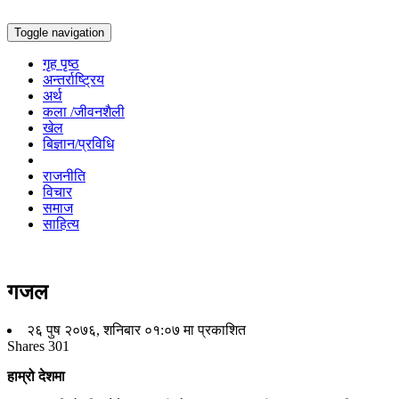
Toggle navigation
गृह पृष्ठ
अन्तर्राष्ट्रिय
अर्थ
कला /जीवनशैली
खेल
बिज्ञान/प्रविधि
राजनीति
विचार
समाज
साहित्य
गजल
२६ पुष २०७६, शनिबार ०१:०७ मा प्रकाशित
Shares
301
हाम्रो देशमा