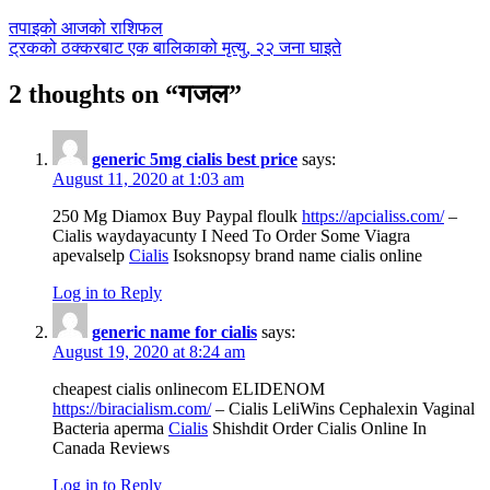
तपाइको आजको राशिफल
ट्रकको ठक्करबाट एक बालिकाको मृत्यु, २२ जना घाइते
2 thoughts on “
गजल
”
generic 5mg cialis best price
says:
August 11, 2020 at 1:03 am
250 Mg Diamox Buy Paypal floulk
https://apcialiss.com/
–
Cialis waydayacunty I Need To Order Some Viagra
apevalselp
Cialis
Isoksnopsy brand name cialis online
Log in to Reply
generic name for cialis
says:
August 19, 2020 at 8:24 am
cheapest cialis onlinecom ELIDENOM
https://biracialism.com/
– Cialis LeliWins Cephalexin Vaginal
Bacteria aperma
Cialis
Shishdit Order Cialis Online In
Canada Reviews
Log in to Reply