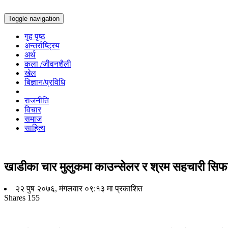
Toggle navigation
गृह पृष्ठ
अन्तर्राष्ट्रिय
अर्थ
कला /जीवनशैली
खेल
बिज्ञान/प्रविधि
राजनीति
विचार
समाज
साहित्य
खाडीका चार मुलुकमा काउन्सेलर र श्रम सहचारी सिफ
२२ पुष २०७६, मंगलवार ०९:१३ मा प्रकाशित
Shares
155