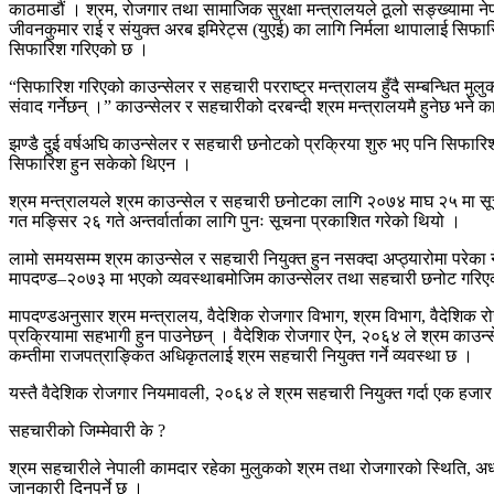
काठमाडौं । श्रम, रोजगार तथा सामाजिक सुरक्षा मन्त्रालयले ठूलो सङ्ख्यामा न
जीवनकुमार राई र संयुक्त अरब इमिरेट्स (युएई) का लागि निर्मला थापालाई सि
सिफारिश गरिएको छ ।
“सिफारिश गरिएको काउन्सेलर र सहचारी परराष्ट्र मन्त्रालय हुँदै सम्बन्धित मु
संवाद गर्नेछन् ।” काउन्सेलर र सहचारीको दरबन्दी श्रम मन्त्रालयमै हुनेछ भने का
झण्डै दुई वर्षअघि काउन्सेलर र सहचारी छनोटको प्रक्रिया शुरु भए पनि सिफार
सिफारिश हुन सकेको थिएन ।
श्रम मन्त्रालयले श्रम काउन्सेल र सहचारी छनोटका लागि २०७४ माघ २५ मा सूच
गत मङ्सिर २६ गते अन्तर्वार्ताका लागि पुनः सूचना प्रकाशित गरेको थियो ।
लामो समयसम्म श्रम काउन्सेल र सहचारी नियुक्त हुन नसक्दा अप्ठ्यारोमा परेका
मापदण्ड–२०७३ मा भएको व्यवस्थाबमोजिम काउन्सेलर तथा सहचारी छनोट गरिए
मापदण्डअनुसार श्रम मन्त्रालय, वैदेशिक रोजगार विभाग, श्रम विभाग, वैदेशिक 
प्रक्रियामा सहभागी हुन पाउनेछन् । वैदेशिक रोजगार ऐन, २०६४ ले श्रम काउन
कम्तीमा राजपत्राङ्कित अधिकृतलाई श्रम सहचारी नियुक्त गर्ने व्यवस्था छ ।
यस्तै वैदेशिक रोजगार नियमावली, २०६४ ले श्रम सहचारी नियुक्त गर्दा एक हजार व
सहचारीको जिम्मेवारी के ?
श्रम सहचारीले नेपाली कामदार रहेका मुलुकको श्रम तथा रोजगारको स्थिति, अध्
जानकारी दिनुपर्ने छ ।