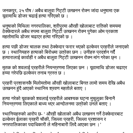
जनकपुर, २५ पौष / अबैध बालुवा गिट्टी उत्खनन रोक्न जांदा धनुषामा एक
यूवामाथि डोजर चढाई हत्या गरिएको छ ।
धनुषाको मिथिला नगरपालिका, श्रीपुरमा औरही खोलाबाट रातिको समयमा
ठेक्केदारले अबैध रुपमा बालुवा गिट्टी उत्खनन रोक्न पुगेका ओम प्रकाश
महतोमाथि डोजर चढाएर हत्या गरिएको छ ।
हत्या पछी डोजर चालक तथा ठेक्केदार फरार भएको ढल्केवर प्रहरीले जनाएको
छ । स्थानियहरु हत्याको बिरोधमा उत्रेका छन । उनीहरु प्रदर्शन गर्दै
हत्यारालाई कार्वाही र अबैध बालुवा गिट्टी उत्खनन रोक्न मांग गरेका छ्न ।
मृतक को शवलाई प्रहरीले नियन्त्रणमा लिएका छन । यूवामाथि डोजर चढाएर
हय्या गरेपछि ढल्केवर तनाब ग्रस्त छ ।
प्रहरी प्रशासनकै मिलोमतोमा औरही खोलाबाट बिगत लामो समय देखि अबैध
उत्खनन हुंदै आएको स्थानिय श्रवण महतोले बताए ।
हत्या गरेको यूवकको शवलाई प्रहरीले आबश्यक घट्ना मुचुलुका बिनानै
नियन्त्रणमा लिएकाले बाध्य भएर आन्दोलनमा उत्रेको उनले बताए ।
स्थानियहरुको आरोप छ- ‘ औरही खोलाको अबैध उत्खनन गर्ने ठेक्केदारबाट
ढल्केवर ईलाका प्रहरी चौकी, जिल्ला प्रहरी, जिल्ला प्रशासन र
नगरपालिकाका पदाधिकारी ले महिनाबारी लिदै आएका छन ।’