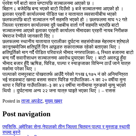
प्रवेश गर्ने बाटो सात घण्टापछि सञ्चालनमा आएको छ ।
बिहान ८ बजेदेखि बन्द भएको बाटो दिउँसो ३ बजे सञ्चालनमा आएको हो ।
इलाका प्रहरी कार्यालयमा पीडित पक्ष र यातायात व्यवसायीबीच भएको
छलफलपछि बाटो सञ्चालन गर्ने सहमति भएको हो । छलफलमा माघ १२ गते
जिल्ला प्रशासन कार्यालयमा दुवै पक्षबीच वार्ता गर्ने सहमति भएपछि बाटो
सञ्चालनमा आएको इलाका प्रहरी कार्यालय भीमादका प्रहरी नायब निरीक्षक
भेषराज रेग्मीले जानकारी दिए ।
छलफलमा स्थानीय यातायात प्रालीका दुर्घटना सहसंयोजक मेहरमान श्रेष्ठले
कानूनबमोजिम क्षतिपूर्ति दिन आफूहरु सकारात्मक रहेको बताएका थिए ।
क्षतिपूर्तिको माग गर्दै पीडित परिवारले भीमाद नगरपालिका–६ स्थित बजारमा बाटो
बन्द गर्दै सवारीसाधन सञ्चालनमा अवरोध पुर्‍याएका थिए । बाटो अवरुद्ध हुँदा
भीमाद बजार हुँदै ऋषिङ, घिरिङ, पाल्पा र स्याङ्जाका विभिन्न ठाउँ जाने यात्रु
मर्कामा परेका थिए ।
पाल्पाको रामपुरबाट पोखरातर्फ आउँदै गरेको ग१ख ६१७५ नं को अनियन्त्रित
भई सडकबाट खस्दा बसमा सवार घिरिङ गाउँपालिका–१ का २० वर्षीया मुना
थापा र घिरिङ गाउँपालिका–३ का ४२ वर्षीया नानीमाया गुरुङको मृत्यु भएको
थियो । दुर्घटनामा अन्य २२ जना यात्रु घाइते भएका थिए । – रासस
Posted in
ताजा अपडेट
,
मुख्य खबर
Post navigation
एमसिसि, अमेरिका सेना,नेपालको तीन जिल्ला चितवन पाल्पा र मुस्ताङ स्थायी
रुपमा बस्ने