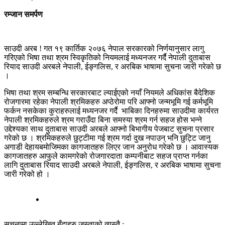
रम्जान समर्पण
साउदी अरब ! गत १९ कार्तिक २०७६ नेपाल सरकारको निर्णयानुसार लागु
गरिएको भिषा तथा श्रम स्विकृतिको नियमलाई मध्यनजर गर्दै नेपाली दुताबास
रियाद साउदी अरबले नेपाली, ईङ्गलिस, र अरबिक भाषामा सुचना जारी गरेको छ
।
भिषा तथा श्रम सम्बन्धि सरकारबाट ल्याईएको नयाँ नियमले अधिकांस बैदेशिक
रोजगारमा रहेका नेपाली श्रमिकहरु अप्ठेरोमा परि आफ्नो जन्मभूमि गई कर्मभूमि
फर्कन नसकेका कुराहरुलाई मध्यनजर गर्दै भाबिका दिनहरुमा साउदीमा कार्यरत
नेपाली श्रमिकहरुले श्रम गराउँदा बिना समस्या श्रम गर्न सहज होस भन्ने
उद्देश्यका साथ दुताबास साउदी अरबले आफ्नो बिभागीय पेजबाट सुचना प्रसार
गरेको छ । श्रमिकहरुले छुट्टीमा गई श्रम गर्दा दुख नपाउन् भनि छुट्टि जानु
अगाडी देहायबमोजिमका कागजातहरु लिएर जान अनुरोध गरेको छ । आवास्यक
कागजातहरु आफुले कामगरेको रोजगारदाता कम्पनीबाट सहज प्राप्त गर्नका
लागि दुताबास रियाद साउदी अरबले नेपाली, ईङ्गलिस, र अरबिक भाषामा सुचना
जारी गरेको हो ।
सूचनामा उल्लेखित बुँदाहरु जस्ताको त्यस्तै :-–