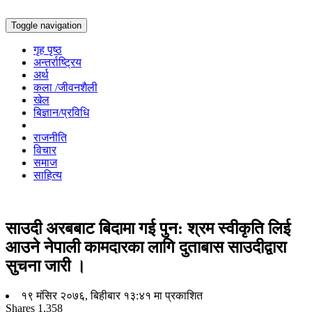
Toggle navigation
गृह पृष्ठ
अन्तर्राष्ट्रिय
अर्थ
कला /जीवनशैली
खेल
बिज्ञान/प्रविधि
राजनीति
विचार
समाज
साहित्य
साउदी अरबबाट बिदामा गई पुन: श्रम स्वीकृति लिई
आउने नेपाली कामदारका लागि दुताबास साउदीद्वारा
सुचना जारी ।
१९ मंसिर २०७६, बिहीबार १३:४१ मा प्रकाशित
Shares
1,358