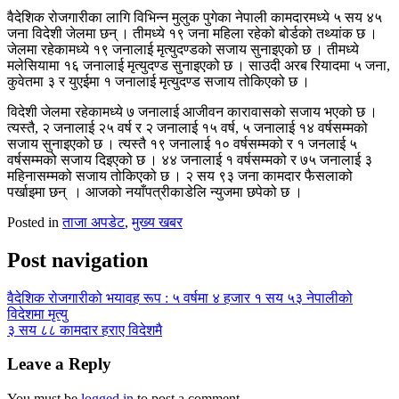
वैदेशिक रोजगारीका लागि विभिन्न मुलुक पुगेका नेपाली कामदारमध्ये ५ सय ४५
जना विदेशी जेलमा छन् । तीमध्ये १९ जना महिला रहेको बोर्डको तथ्यांक छ ।
जेलमा रहेकामध्ये १९ जनालाई मृत्युदण्डको सजाय सुनाइएको छ । तीमध्ये
मलेसियामा १६ जनालाई मृत्युदण्ड सुनाइएको छ । साउदी अरब रियादमा ५ जना,
कुवेतमा ३ र युएईमा १ जनालाई मृत्युदण्ड सजाय तोकिएको छ ।
विदेशी जेलमा रहेकामध्ये ७ जनालाई आजीवन कारावासको सजाय भएको छ ।
त्यस्तै, २ जनालाई २५ वर्ष र २ जनालाई १५ वर्ष, ५ जनालाई १४ वर्षसम्मको
सजाय सुनाइएको छ । त्यस्तै १९ जनालाई १० वर्षसम्मको र १ जनलाई ५
वर्षसम्मको सजाय दिइएको छ । ४४ जनालाई १ वर्षसम्मको र ७५ जनालाई ३
महिनासम्मको सजाय तोकिएको छ । २ सय ९३ जना कामदार फैसलाको
पर्खाइमा छन् । आजको नयाँपत्रीकाडेलि न्युजमा छपेको छ ।
Posted in
ताजा अपडेट
,
मुख्य खबर
Post navigation
वैदेशिक रोजगारीको भयावह रूप : ५ वर्षमा ४ हजार १ सय ५३ नेपालीको
विदेशमा मृत्यु
३ सय ८८ कामदार हराए विदेशमै
Leave a Reply
You must be
logged in
to post a comment.