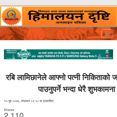
Togg
navig
रबि लामिछानेले आफ्नो पत्नी निकिताको ज
पाउनुपर्ने भन्दा धेरै शुभकामना
१५ पुष २०७६, मंगलवार ०९:५० मा प्रकाशित
Shares
2,110