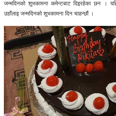
जन्मदिनको शुभकामना कमेन्टबाट दिइरहेका छन । यहि
उहाँलाइ जन्मदिनको शुभकामना दिन चाहन्छौं ।