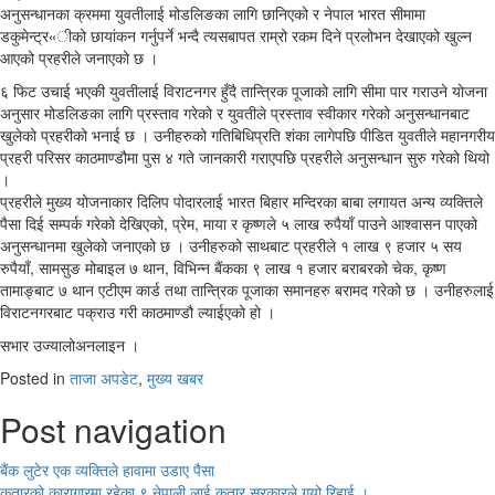
अनुसन्धानका क्रममा युवतीलाई मोडलिङका लागि छानिएको र नेपाल भारत सीमामा
डकुमेन्ट्र«ीको छायांकन गर्नुपर्ने भन्दै त्यसबापत राम्रो रकम दिने प्रलोभन देखाएको खुल्न
आएको प्रहरीले जनाएको छ ।
६ फिट उचाई भएकी युवतीलाई विराटनगर हुँदै तान्त्रिक पूजाको लागि सीमा पार गराउने योजना
अनुसार मोडलिङका लागि प्रस्ताव गरेको र युवतीले प्रस्ताव स्वीकार गरेको अनुसन्धानबाट
खुलेको प्रहरीको भनाई छ । उनीहरुको गतिबिधिप्रति शंका लागेपछि पीडित युवतीले महानगरीय
प्रहरी परिसर काठमाण्डौमा पुस ४ गते जानकारी गराएपछि प्रहरीले अनुसन्धान सुरु गरेको थियो
।
प्रहरीले मुख्य योजनाकार दिलिप पोदारलाई भारत बिहार मन्दिरका बाबा लगायत अन्य व्यक्तिले
पैसा दिई सम्पर्क गरेको देखिएको, प्रेम, माया र कृष्णले ५ लाख रुपैयाँ पाउने आश्वासन पाएको
अनुसन्धानमा खुलेको जनाएको छ । उनीहरुको साथबाट प्रहरीले १ लाख ९ हजार ५ सय
रुपैयाँ, सामसुङ मोबाइल ७ थान, विभिन्न बैंकका ९ लाख १ हजार बराबरको चेक, कृष्ण
तामाङ्बाट ७ थान एटीएम कार्ड तथा तान्त्रिक पूजाका समानहरु बरामद गरेको छ । उनीहरुलाई
विराटनगरबाट पक्राउ गरी काठमाण्डौ ल्याईएको हो ।
सभार उज्यालोअनलाइन ।
Posted in
ताजा अपडेट
,
मुख्य खबर
Post navigation
बैंक लुटेर एक व्यक्तिले हावामा उडाए पैसा
कतारको कारागारमा रहेका ९ नेपाली लाई कतार सरकारले गर्‍यो रिहाई ।