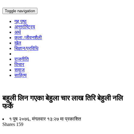
Toggle navigation
गृह पृष्ठ
अन्तर्राष्ट्रिय
अर्थ
कला /जीवनशैली
खेल
बिज्ञान/प्रविधि
राजनीति
विचार
समाज
साहित्य
बहुली लिन गएका बेहुला चार लाख तिरि बेहुली नलि
फर्के
१ पुष २०७६, मंगलवार १३:२७ मा प्रकाशित
Shares
159