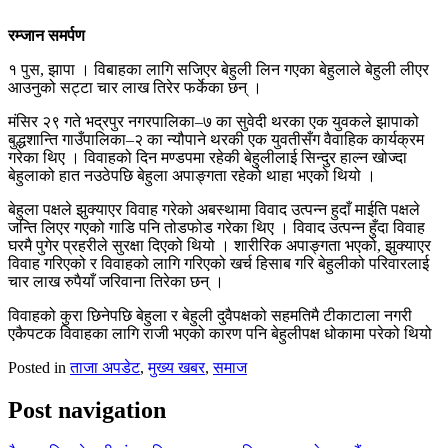
रम्जान समर्पण
१ पुस, झापा । विबाहका लागि सजिएर बेहुली लिन गएका बेहुलाले बेहुली लीएर
आउनुको सट्टा चार लाख तिरेर फर्केका छन् ।
मंसिर २९ गते भद्रपुर नगरपालिका–७ का सुवेदी थरका एक युवकले झापाको
बुद्धशान्ति गाउँपालिका–२ का न्यौपाने थरकी एक युवतीसँग वैवाहिक कार्यक्रम
गरेका थिए । विवाहको दिन मण्डपमा रहेकी बेहुलीलाई सिन्दुर हाल्न खोज्दा
बेहुलाको हात नउठेपछि बेहुला अपाङ्गता रहेको थाहा भएको थियो ।
बेहुला पक्षले झुक्याएर विवाह गरेको अबस्थामा विवाद उत्पन्न हुदाँ माईति पक्षले
जन्ति लिएर गएको गाडि पनि तोडफोड गरेका थिए । विवाद उत्पन्न हुँदा विवाह
घरमै पुगेर प्रहरीले सुरक्षा दिएको थियो । शारीरिक अपाङ्गता भएको, झुक्याएर
विवाह गरिएको र विवाहको लागि गरिएको खर्च हिसाब गरि बेहुलीको परिवारलाई
चार लाख रुपैयाँ जरिवाना तिरेका छन् ।
विवाहको कुरा छिनेपछि बेहुला र बेहुली दुवैपक्षको सहमतिमै टीकाटाला नगरी
एकैपटक विवाहका लागि राजी भएको कारण पनि बेहुलीपक्ष धोकामा परेको थियो
Posted in
ताजा अपडेट
,
मुख्य खबर
,
समाज
Post navigation