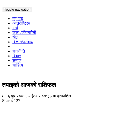
Toggle navigation
गृह पृष्ठ
अन्तर्राष्ट्रिय
अर्थ
कला /जीवनशैली
खेल
बिज्ञान/प्रविधि
राजनीति
विचार
समाज
साहित्य
तपाइको आजको राशिफल
६ पुष २०७६, आईतवार ०५:३३ मा प्रकाशित
Shares
127