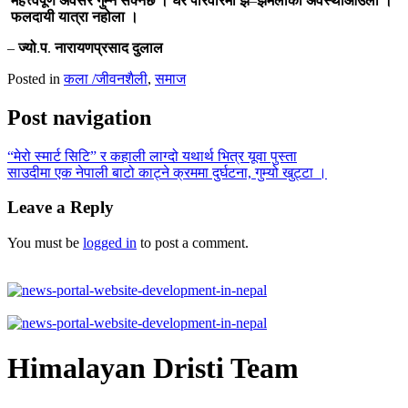
महत्त्वपूर्ण
अवसर
गुम्न
सक्नेछ
।
घर
परिवारमा
झै
–
झमेलाको
अवस्था
आउला
।
फलदायी
यात्रा
नहोला
।
–
ज्यो
.
प
.
नारायणप्रसाद
दुलाल
Posted in
कला /जीवनशैली
,
समाज
Post navigation
“मेरो स्मार्ट सिटि” र कहाली लाग्दो यथार्थ भित्र यूवा पुस्ता
साउदीमा एक नेपाली बाटो काट्ने क्रममा दुर्घटना, गुम्यो खुट्टा ।
Leave a Reply
You must be
logged in
to post a comment.
Himalayan Dristi Team