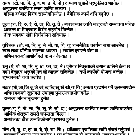
कन्या
(
टो
,
पा
,
पि
,
पु
,
ष
,
ण
,
ठ
,
पे
,
पो
)
दाम्पत्य
सुखले
प्रफुल्लित
भइनेछ
।
अनुहारमा
कान्ति
र
मनमा
शान्ति
छाउला
।
महिला
वर्गबाट
विशेष
सहयोग
मिल्नेछ
।
वैदेशिक
कार्य
अघि
बढ्नेछ
।
तुला
(
रा
,
रि
,
रु
,
रे
,
रो
,
ता
,
ति
,
तु
,
ते
)
व्यवसायका
लागि
यात्राको
सम्भावना
पनि
छ
आफन्त
वा
मित्रबाट
विशेष
सहयोग
मिल्नेछ
।
ठीक
समयमा
सही
निर्णय
लिन
सकिनेछ
।
वृश्चिक
(
तो
,
ना
,
नि
,
नु
,
ने
,
नो
,
या
,
यि
,
यु
)
राजनैतिक
कार्यमा
बाधा
आउनेछ
।
नाक
तथा
घाँटीमा
समस्या
आउला
।
सामान
हराउने
योग
छ
।
अभिभावकको
आशीर्वादले
काम
गर्नसक्छ
।
धनु
(
ये
,
यो
,
भा
,
भि
,
भु
,
धा
,
फा
,
ढा
,
भे
)
प्रेम
र
मित्रताको
बन्धन
कसिने
बेला
छ
।
काम
देखाएर
अरूको
मन
लोभ्याउन
सकिनेछ
।
नयाँ
कार्यको
योजना
बन्नेछ
।
शुभकार्यको
चर्चा
चल्नेछ
।
मकर
(
भो
,
जा
,
जि
,
जु
,
जे
,
जो
,
ख
,
खि
,
खु
,
खे
,
खो
,
गा
,
गि
)
क्षमता
प्रदर्शन
गर्ने
क्रममा
पदोन
अभिभावकको
सुझावले
उचाइमा
पुर्‍याउन
सहयोग
गर्नेछ
।
दाम्पत्य
जीवन
सुखमय
हुनेछ
।
कुम्भ
(
गु
,
गे
,
गो
,
सा
,
सि
,
सु
,
से
,
सो
,
दा
)
अनुहारमा
कान्ति
र
मनमा
शान्ति
छाउनेछ
आर्थिक
क्षेत्रमा
राम्रो
सफलता
मिल्ला
।
अन्योलका
बीच
उन्नतिको
मार्ग
प्रशस्त
हुनेछ
।
मीन
(
दि
,
दु
,
थ
,
झ
,
ञ
,
दे
,
दो
,
चा
,
चि
)
अधिकार
प्राप्तिका
लागि
संघर्श
गर्नु
पर्ला
।