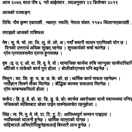
आज
२०७६
साल
पौष
६
गते
आईतवार
,
तदअनुसार
२२
डिसेम्बर
२०१९
आजको
पञ्चाङ्ग
:
तिथि
:
पौष
कृष्ण
एकादशी
,
नक्षत्र
:
स्वाति
,
नेपाल
संवत
:
११४०
थिंलागा
एकादशी
तपाइको
आजको
राशिफल
मेष
(
चु
,
चे
,
चो
,
ला
,
लि
,
लु
,
ले
,
लो
,
अ
)
नयाँ
सवारी
साधन
प्राप्तिको
योग
छ
।
दिनको
उत्तरार्ध
अधिक
सुखद्
रहनेछ
।
शुभकार्यको
चर्चा
चल्नेछ
।
प्रेम
प्रस्ताव
समेत
प्राप्त
हुनसक्छ
।
वृष
(
इ
,
उ
,
ए
,
ओ
,
वा
,
वि
,
वु
,
वे
,
वो
)
सामाजिक
कार्यमा
रुचि
जाग्नुका
साथै
पारिवा
आँटेको
र
ताकेको
कार्य
पुरा
होला
।
बोलीको
प्रभाव
पनि
बढ्नेछ
।
मिथुन
(
का
,
कि
,
कु
,
घ
,
ङ
,
छ
,
के
,
को
,
हा
)
धार्मिक
कार्य
सफल
रहनेछन
।
नयाँ
ज्ञान
सिक्ने
मौका
मिल्नेछ
।
बौद्धिक
काममा
सफलता
मिल्नेछ
।
प्रेम
सम्बन्ध
कसिलो
होला
।
कर्कट
(
हि
,
हु
,
हे
,
हो
,
डा
,
डि
,
डु
,
डे
,
डो
)
कार्यमा
अवरोधका
साथै
स्वास्थ्यमा
पनि
प
नजिकको
व्यक्तिबाट
धोका
पाईन
सक्नेछ
सचेत
रहनुहोला
।
सिंह
(
मा
,
मि
,
मु
,
मे
,
मो
,
टा
,
टि
,
टु
,
टे
)
आतिथ्यपूर्ण
सम्मान
पाइएला
।
नयाँ
कमको
थालनी
हुनेछ
।
धार्मिक
यात्राको
योगछ
।
सद्विचारले
अभिप्रेरित
हुनेहरूलाई
बिस्तारै
लाभ
हुनेछ
।