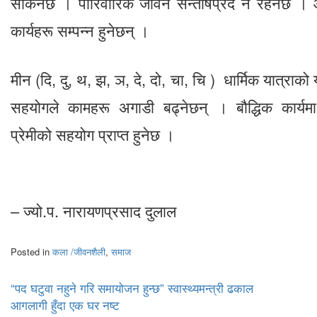
सकिनेछ । पारिवारिक जीवन सन्तोषप्रद नै रहनेछ । आफ्
कार्यहरू सम्पन्न हुनेछन् ।
मीन (दि, दु, थ, झ, ञ, दे, दो, चा, चि ) धार्मिक यात्र
सहयोगले कामहरू अगाडी बढ्नेछन् । बौद्धिक कार्य
प्रेमीको सहयोग प्राप्त हुनेछ ।
– ज्यो.प. नारायणप्रसाद दुलाल
Posted in
कला /जीवनशैली
,
समाज
Post
“पद घटुवा नहुने गरि समायोजन हुन्छ” स्वास्थ्यमन्त्री ढकाल
आगलागी हुँदा एक घर नष्ट
navigation