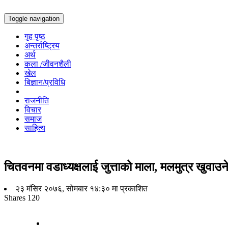
Toggle navigation
गृह पृष्ठ
अन्तर्राष्ट्रिय
अर्थ
कला /जीवनशैली
खेल
बिज्ञान/प्रविधि
राजनीति
विचार
समाज
साहित्य
चितवनमा वडाध्यक्षलाई जुत्ताको माला, मलमुत्र खुवाउन
२३ मंसिर २०७६, सोमबार १४:३० मा प्रकाशित
Shares
120