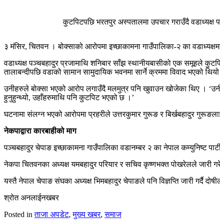
कुटपिटपछि भरतपुर अस्पतालमा उपचार गराउँदै वडाध्यक्ष प
३ मंसिर, चितवन । बोक्साको आरोपमा इच्छाकामना गाउँपालिका-२ का वडाध्यक्
वडाध्यक्ष पञ्चबहादुर प्रजामाथि शनिबार साँझ स्थानीयबासीको एक समूहले कुटपिट
तालाबन्दीपछि वडाको सामान सामुदायिक भवनमा सार्ने क्रममा विवाद भएको थियो ।
उनीहरुले बोक्सा भएको आरोप लगाउँदै मलमुत्र पनि खुवाउन खोजेका थिए । ‘उनीह
हुनुहुन्थ्यो, उहाँहरुमाथि पनि कुटपिट भएको छ ।’
घटनामा संलग्न भएको आरोपमा प्रहरीले उत्तरकुमार गुरूङ र बिर्खबहादुर गुरूङला
नेकपाद्वारा कारबाहीको माग
पञ्चबहादुर चेपाङ इच्छाकामना गाउँपालिका वडानम्बर २ का नेपाल कम्युनिष्ट पार्टी 
नेकपा चितवनका अध्यक्ष यमबहादुर परियार र सचिव कृष्णभक्त पोखरेलले जारी गरेक
यस्तै नेपाल चेपाङ संघका अध्यक्ष भिमबहादुर चेपाङले पनि विज्ञप्ति जारी गर्दै द
श्रोत अनलाईनखबर
Posted in
ताजा अपडेट
,
मुख्य खबर
,
समाज