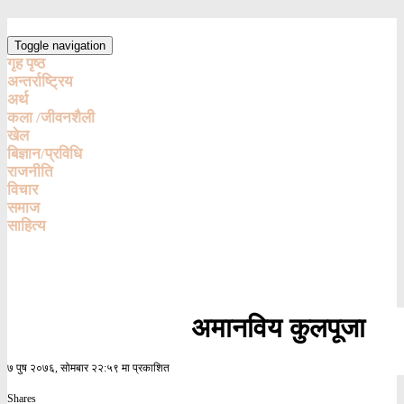
Toggle navigation
गृह पृष्ठ
अन्तर्राष्ट्रिय
अर्थ
कला /जीवनशैली
खेल
बिज्ञान/प्रविधि
राजनीति
विचार
समाज
साहित्य
अमानविय कुलपूजा
७ पुष २०७६, सोमबार २२:५९ मा प्रकाशित
Shares