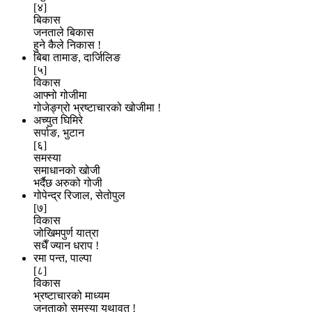
[४]
बिकास
जनताले बिकास
हुने कैले निकास !
बिबा तामाङ, दार्जिलिङ
[५]
विकास
आफ्नो गोजीमा
गोजेङ्ग्रो भ्रष्टाचारको खोजीमा !
अच्युत घिमिरे
सर्पाङ, भुटान
[६]
समस्या
समाधानको खोजी
भर्दैछ अरुको गोजी
गोपेन्द्र रिजाल, सेतोपुल
[७]
विकास
जोखिमपुर्ण यात्रा
सधैँ ज्यान धराप !
रमा पन्त, पाल्पा
[८]
विकास
भ्रष्टाचारको माध्यम
जनताको समस्या यथावत् !