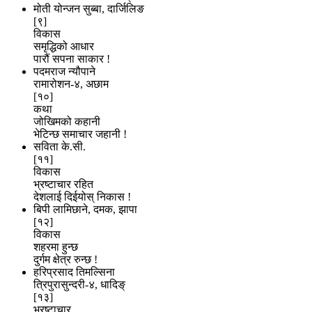
मोती योन्जन सुब्बा, दार्जिलिङ
[९]
विकास
समृद्धिको आधार
पारौं सपना साकार !
पदमराज न्यौपाने
रामारोशन-४, अछाम
[१०]
कथा
जोखिमको कहानी
भेटिन्छ समाचार जहानी !
सविता के.सी.
[११]
विकास
भ्रष्टाचार रहित
देशलाई दिईयोस् निकास !
बिपी लामिछाने, दमक, झापा
[१२]
विकास
शहरमा हुन्छ
दुर्गम क्षेत्र रुन्छ !
हरिप्रसाद तिमल्सिना
त्रिपुरासुन्दरी-४, धादिङ्
[१३]
भ्रष्टाचार