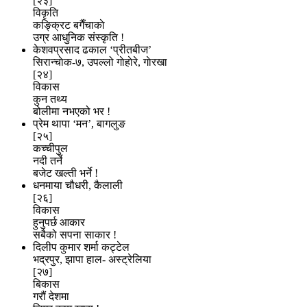
[२३]
विकृति
कङ्क्रिट बगैँचाकाे
उग्र आधुनिक संस्कृति !
केशवप्रसाद ढकाल ‘प्रीतबीज’
सिरान्चाेक-७, उपल्लो गाेहाेरे, गाेरखा
[२४]
विकास
कुन तथ्य
बोलीमा नभएको भर !
प्रेम थापा ‘मन’, बागलुङ
[२५]
कच्चीपुल
नदी तर्ने
बजेट खल्ती भर्ने !
धनमाया चौधरी, कैलाली
[२६]
विकास
हुनुपर्छ आकार
सबैको सपना साकार !
दिलीप कुमार शर्मा कट्टेल
भद्रपुर, झापा हाल- अस्ट्रेलिया
[२७]
बिकास
गरौं देशमा