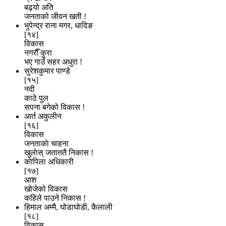
बढ्यो अति
जनताको जीवन खती !
भुपेन्द्र राना मगर, धादिङ
[१४]
विकास
नगरौँ कुरा
भए गाउँ सहर अधुरा !
सुरेशकुमार पाण्डे
[१५]
नदी
काठे पुल
सपना बगेको विकास !
आर्त अकुलीन
[१६]
विकास
जनताकाे चाहना
खुलाेस् जताततै निकास !
काेपिला अधिकारी
[१७]
आश
खोजेको विकास
कहिले पाउने निकास !
हिमाल अम्मै, घोडाघोडी, कैलाली
[१८]
विकास