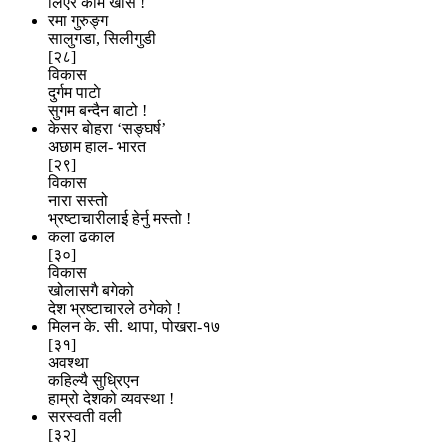
लिएर काम खास !
रमा गुरुङ्ग
सालुगडा, सिलीगुडी
[२८]
विकास
दुर्गम पाटाे
सुगम बन्दैन बाटो !
केसर बाेहरा ‘सङ्घर्ष’
अछाम हाल- भारत
[२९]
विकास
नारा सस्तो
भ्रष्टाचारीलाई हेर्नु मस्तो !
कला ढकाल
[३०]
विकास
खोलासगै बगेको
देश भ्रष्टाचारले ठगेको !
मिलन के. सी. थापा, पोखरा-१७
[३१]
अवश्था
कहिल्यै सुध्रिएन
हाम्रो देशको व्यवस्था !
सरस्वती वली
[३२]