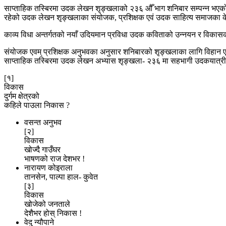
साप्ताहिक तस्बिरमा उदक लेखन शृङ्खलाको २३६ औँ भाग शनिबार सम्पन्न भएक
रहेको उदक लेखन शृङ्खलाका संयोजक, प्रशिक्षक एवं उदक साहित्य समाजका केन्
काव्य विधा अन्तर्गतको नयाँ उदियमान प्रविधा उदक कविताको उन्नयन र विकास
संयोजक एवम् प्रशिक्षक अनुभवका अनुसार शनिबारको शृङ्खलाका लागि विहान एउ
साप्ताहिक तस्बिरमा उदक लेखन अभ्यास शृङ्खला- २३६ मा सहभागी उदकयात्री
[१]
विकास
दुर्गम क्षेत्रको
कहिले पाउला निकास ?
वसन्त अनुभव
[२]
विकास
खोज्दै गाउँघर
भाषणको राज देशभर !
नारायण कोइराला
तानसेन, पाल्पा हाल- कुवेत
[३]
विकास
खोजेको जनताले
देशैभर होस् निकास !
वेदु न्यौपाने