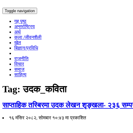
Toggle navigation
गृह पृष्ठ
अन्तर्राष्ट्रिय
अर्थ
कला /जीवनशैली
खेल
बिज्ञान/प्रविधि
राजनीति
विचार
समाज
साहित्य
Tag:
उदक_कविता
साप्ताहिक तस्बिरमा उदक लेखन शृङ्खला- २३६ सम्पन
१६ मंसिर २०८२, सोमबार १०:४३ मा प्रकाशित