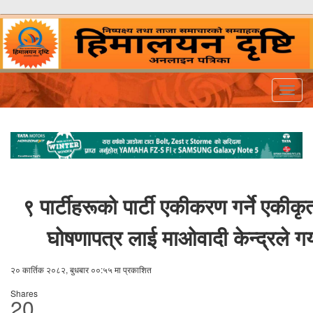
Togg
navig
९ पार्टीहरूको पार्टी एकीकरण गर्ने एकीकृ
घोषणापत्र लाई माओवादी केन्द्रले गर
२० कार्तिक २०८२, बुधबार ००:५५ मा प्रकाशित
Shares
20