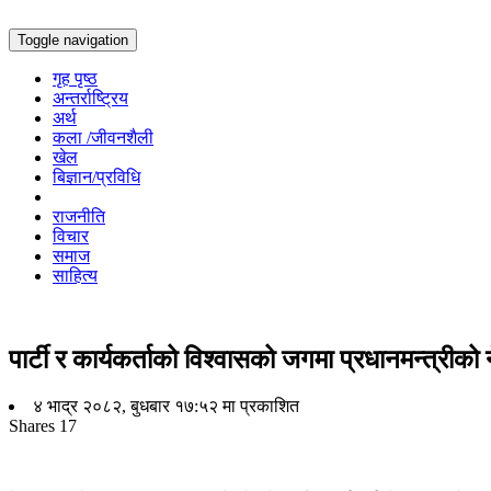
Toggle navigation
गृह पृष्ठ
अन्तर्राष्ट्रिय
अर्थ
कला /जीवनशैली
खेल
बिज्ञान/प्रविधि
राजनीति
विचार
समाज
साहित्य
पार्टी र कार्यकर्ताको विश्वासको जगमा प्रधानमन्त्रीको न
४ भाद्र २०८२, बुधबार १७:५२ मा प्रकाशित
Shares
17