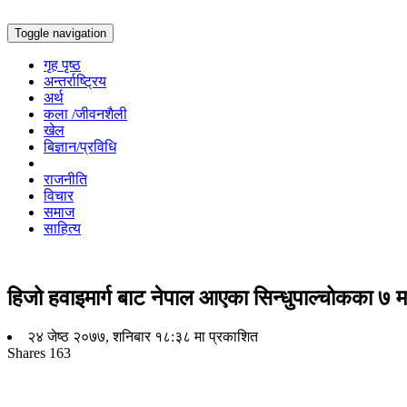
Toggle navigation
गृह पृष्ठ
अन्तर्राष्ट्रिय
अर्थ
कला /जीवनशैली
खेल
बिज्ञान/प्रविधि
राजनीति
विचार
समाज
साहित्य
हिजो हवाइमार्ग बाट नेपाल आएका सिन्धुपाल्चोकका ७ म
२४ जेष्ठ २०७७, शनिबार १८:३८ मा प्रकाशित
Shares
163