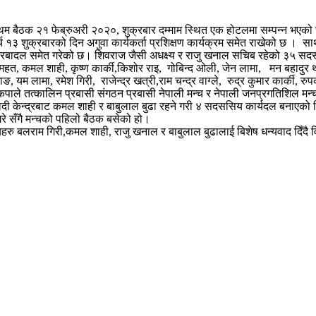
म बैठक २१ फेब्रुअरी २०२०, शुक्रबार दम्माम स्थित एक होटलमा सम्पन्न भएको छ
 १३ शुक्रबारको दिन अगुवा कार्यकर्ता प्रशिक्षण कार्यक्रम समेत राखेको छ । स
ेरबादल समेत गरेको छ। शिवराज जैसी अधक्ष्य र राजु खनाल सचिब रहेको ३५ सदस्यय
त, कमल शाही, कृष्ण कार्की,किशोर राइ, गोबिन्द ओली, जेन लामा, मन बहादुर थ
ाङ, यम लामा, रमेश गिरी, राजेन्द्र खत्री,राम चन्द्र वाग्ले, रुद्र कुमार कार्क
नेकपाले तत्कालिन प्रबासी संगठन प्रबासी नेपाली मन्च र नेपाली जनप्रगतिश
दी केन्द्रबाट कमल शाही र बाबुलाल बुढा रहने गरी ४ सदससिय कार्यदल बनाएको 
रे सँगै मन्चको पहिलो बैठक बसेको हो।
हरु बलराम गिरी,कमल शाही, राजु खनाल र बाबुलाल बुढालाई बिशेष धन्यवाद दिँदै 