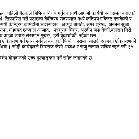
। पहिलो बैठकले बिभिन्न निर्णय गर्नुका साथै आगामी कार्ययोजना समेत बनाएको
ाथै सिफारिस गरी पठाएका केन्द्रिय सदस्यहरु मध्ये कतिपय एक्जिट गैसकेको र
ी केन्द्रिय कमिटीमा सदस्यहरू अच्युत बोगटी, अमर श्रेष्ठ, अन्जन सुब्बा,
ापा, मोहम्बद एकवाल आजाद, प्रशुराम मिश्र, प्रदीप जङ केसी,बलराम गिरी,
ी, रुपक वाइबा तमाङ,लेखमान गुरुङ, हरी बुढाथोकी रहेका छन ।
िल मन्च एकिकरण गर्न एक कार्यदल बनाएको थियो जसमा साउदी अरबको एकिकरणको
थियो। सोही कार्यदलले शिवराज जैसी अध्यक्ष र राजु खनाल सचिब रहने गरी ३५
विशेष योगदानको उच्च मुल्याङ्कन गर्ने समेत जनाएको छ।