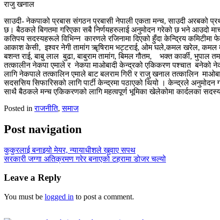
राजु खनाल
साउदी- नेकपाको प्रबास संगठन प्रबासी नेपाली एकता मन्च, साउदी अरबको प्रथ
छ। बैठकले बिगतमा गरिएका सबै निर्णयहरुलाई अनुमोदन गरेको छ भने आउदो मार्च
कतिपय सदस्यहरूले विभिन्न कारणले रजिनामा दिएको हुँदा केन्द्रिय कमिटीमा फ
आकाश केसी, इश्वर नेगी तामांग ॠषिराम भट्टराई, ओम घले,कमल खरेल, कमल मह
बशन्त राई, बाबु लाल बुढा, बाबुराम तामांग, बिमल गौतम, भक्त कार्की, भुपाल तम
तत्कालीन नेकपा एमाले र नेकपा माओबादी केन्द्रको एकिकरण पश्चात बनेको 
लागि नेकपाले तत्कालिन एमाले बाट बलराम गिरी र राजु खनाल तत्कालिन माओबा
सदससिय सिफारिसको लागि पार्टी केन्द्रमा पठाएको थियो । केन्द्रले अनुमोदन ग
साथै बैठकले मन्च एकिकरणको लागि महत्वपूर्ण भूमिका खेलेकोमा कार्दलका सदस्य
Posted in
राजनीति
,
समाज
Post navigation
कुकुरलाई बनाइयो मेयर, न्यायाधीशले खुवाए सपथ
सरकारी जग्गा अतिक्रमण गरेर बनाएको टहरामा डोजर चल्यो
Leave a Reply
You must be
logged in
to post a comment.