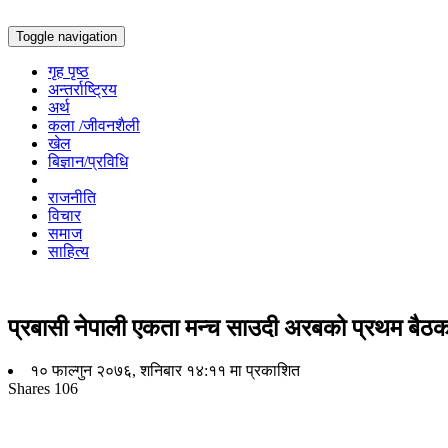
Toggle navigation
गृह पृष्ठ
अन्तर्राष्ट्रिय
अर्थ
कला /जीवनशैली
खेल
बिज्ञान/प्रविधि
राजनीति
विचार
समाज
साहित्य
प्रबासी नेपाली एकता मन्च साउदी अरबको प्रथम बैठक
१० फाल्गुन २०७६, शनिबार १४:११ मा प्रकाशित
Shares
106