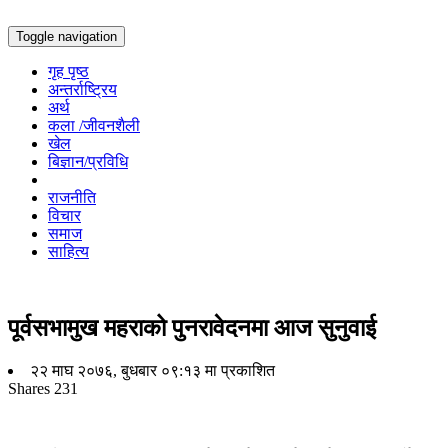
Toggle navigation
गृह पृष्ठ
अन्तर्राष्ट्रिय
अर्थ
कला /जीवनशैली
खेल
बिज्ञान/प्रविधि
राजनीति
विचार
समाज
साहित्य
पूर्वसभामुख महराको पुनरावेदनमा आज सुनुवाई
२२ माघ २०७६, बुधबार ०९:१३ मा प्रकाशित
Shares
231