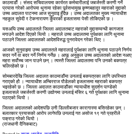
काठमाडौं । संसद सचिवालयमा कार्यरत कर्मचारीलाई जबर्जस्ती करणी गर्ने
प्रयास गरेको आरोपमा थुनामा रहेका पूर्वसभामुख कृष्णबहादुर महराको मुद्दाको
उच्च अदालत पाटनमा आज सुनुवाइ हुँदैछ । उच्च अदालतका मुख्य न्यायाधीश
नहकुल सुवेदी र टेकनारायण कुँवरको इजलासमा पेसी तोकिएको छ ।
यसअघि उच्च अदालतले जिल्ला अदालतबाट महराको मुद्दासम्वन्धी कागजात
मगाउने आदेश दिएको थियो । महराले उच्च अदालतमा पुर्पक्षका लागि थुनामा
पठाउने जिल्ला अदालतको आदेशविरुद्ध पुनरावेदन गरेका थिए ।
आजको सुनुवाइमा उच्च अदालतले महरालाई पुर्पक्षका लागि थुनामा पठाउने निर्णय
सदर गर्ने वा बदर गर्ने निर्णय गर्नेछ । आफू अनुकुल उच्च अदालतको आदेश नआए
महरा सर्वाेच्च जान पाउने छन् । त्यस्तै जिल्ला अदालतमा पनि उनको बकपत्र
चलिरहेको छ ।
सोमबारदेखि जिल्ला अदालत काठमाडौंमा उनलाई बकपत्रका लागि उपस्थित
गराएको होे । न्यायाधीश अम्बिरराज पौडेलको इजलासमा महराको बकपत्र
भइरहेको छ । जिल्ला अदालत काठमाडौंका न्यायाधीश सुदर्शन पाण्डेको
इजलासले जबर्जस्ती करणी उद्योगमा उनलाई मंसिर ६ गते पुर्पक्षका लागि थुनामा
पठाएको थियो ।
जिल्ला अदालतको आदेशपछि उनी डिल्लीबजार कारागारमा बसिरहेका छन् ।
बलात्कार प्रयासको आरोप लागेपछि उनलाई गत असोज १९ गते प्रहरीले
पक्राउ गरेको थियो ।
(राजधानी दैनिकबाट)