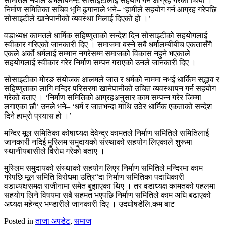
समितिले नेपाल डेभलोपमेन्ट सोसाइटीलाई सहयोग गर्न आग्रह गरेको थियो ।
निर्माण समितिका सचिव भूमि ढुगानाले भने– ‘हामीले सहयोग गर्न आग्रह गरेपछि
सोसाइटीले खानेपानीको व्यवस्था मिलाई दिएको हो ।’
वडाध्यक्ष कामतले धार्मिक सहिष्णुताको सन्देश दिन सोसाइटीको सहयोगलाई
स्वीकार गरिएको जानकारी दिए । समाजमा बस्ने सबै धर्मालम्बीबीच एकतासँगै
एकले अर्को धर्मलाई सम्मान नगरेसम्म समाजको विकास नहुने भएकाले
सहयोगलाई स्वीकार गरेर निर्माण सम्पन गराएको उनले जानकारी दिए ।
सोसाइटीका मोरङ संयोजक आलमले जात र धर्मको नाममा नभई धार्किम सद्भाव र
सहिष्णुताका लागि मन्दिर परिसरमा खानेपानीको उचित व्यवस्थापन गर्न सहयोग
गरेको बताए । ‘निर्माण समितिको आग्रहअनुसार काम सम्पन्न गरेर जिम्मा
लगाएका छौं’ उनले भने– ‘धर्म र जातभन्दा माथि उठेर धार्मिक एकताको सन्देश
दिने हाम्रो प्रयास हो ।’
मन्दिर मूल समितिका कोषाध्यक्ष देवेन्द्र कामतले निर्माण समितिले समितिलाई
जानकारी नदिई मुस्लिम समुदायको संस्थाको सहयोग लिएकाले शुरूमा
स्थानीयबासीले विरोध गरेको बताए ।
मुस्लिम समुदायको संस्थाको सहयोग लिएर निर्माण समितिले मन्दिरमा काम
गरेपछि मूल समिति विरोधमा उत्रि“दा निर्माण समितिका पदाधिकारी
वडाध्यक्षसमक्ष राजीनामा समेत बुझाएका थिए । तर वडाध्यक्ष कामतको पहलमा
सहयोग लिने विषयमा सबै सहमत भएपछि निर्माण समितिले काम अघि बढाएको
अध्यक्ष महेन्द्र भण्डारीले जानकारी दिए । उदघोषडेलि.कम बाट
Posted in
ताजा अपडेट
,
समाज