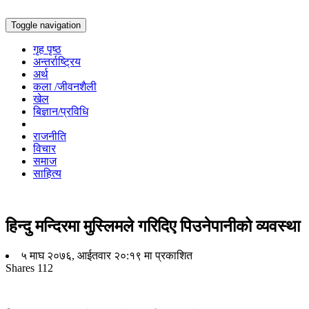
Toggle navigation
गृह पृष्ठ
अन्तर्राष्ट्रिय
अर्थ
कला /जीवनशैली
खेल
बिज्ञान/प्रविधि
राजनीति
विचार
समाज
साहित्य
हिन्दु मन्दिरमा मुस्लिमले गरिदिए पिउनेपानीको व्यवस्था
५ माघ २०७६, आईतवार २०:१९ मा प्रकाशित
Shares
112