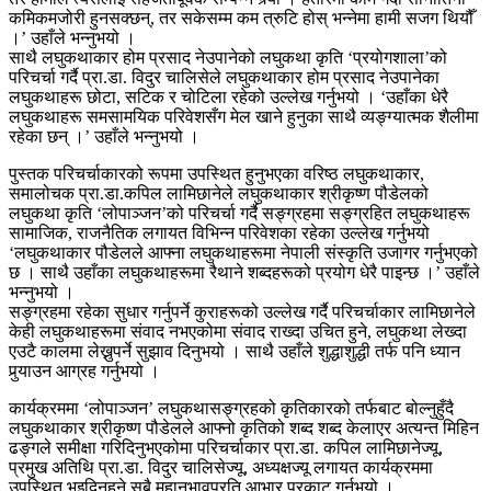
कमिकमजोरी हुनसक्छन्, तर सकेसम्म कम त्रुटि होस् भन्नेमा हामी सजग थियौँ
।’ उहाँले भन्नुभयो ।
साथै लघुकथाकार होम प्रसाद नेउपानेको लघुकथा कृति ‘प्रयोगशाला’को
परिचर्चा गर्दै प्रा.डा. विदुर चालिसेले लघुकथाकार होम प्रसाद नेउपानेका
लघुकथाहरू छोटा, सटिक र चोटिला रहेको उल्लेख गर्नुभयो । ‘उहाँका धेरै
लघुकथाहरू समसामयिक परिवेशसँग मेल खाने हुनुका साथै व्यङ्ग्यात्मक शैलीमा
रहेका छन् ।’ उहाँले भन्नुभयो ।
पुस्तक परिचर्चाकारको रूपमा उपस्थित हुनुभएका वरिष्ठ लघुकथाकार,
समालोचक प्रा.डा.कपिल लामिछानेले लघुकथाकार श्रीकृष्ण पौडेलको
लघुकथा कृति ‘लोपाञ्जन’को परिचर्चा गर्दै सङ्ग्रहमा सङ्ग्रहित लघुकथाहरू
सामाजिक, राजनैतिक लगायत विभिन्न परिवेशका रहेका उल्लेख गर्नुभयो
‘लघुकथाकार पौडेलले आफ्ना लघुकथाहरूमा नेपाली संस्कृति उजागर गर्नुभएको
छ । साथै उहाँका लघुकथाहरूमा रैथाने शब्दहरूको प्रयोग धेरै पाइन्छ ।’ उहाँले
भन्नुभयो ।
सङ्ग्रहमा रहेका सुधार गर्नुपर्ने कुराहरूको उल्लेख गर्दै परिचर्चाकार लामिछानेले
केही लघुकथाहरूमा संवाद नभएकोमा संवाद राख्दा उचित हुने, लघुकथा लेख्दा
एउटै कालमा लेख्नुपर्ने सुझाव दिनुभयो । साथै उहाँले शुद्धाशुद्धी तर्फ पनि ध्यान
पुर्‍याउन आग्रह गर्नुभयो ।
कार्यक्रममा ‘लोपाञ्जन’ लघुकथासङ्ग्रहको कृतिकारको तर्फबाट बोल्नुहुँदै
लघुकथाकार श्रीकृष्ण पौडेलले आफ्नो कृतिको शब्द शब्द केलाएर अत्यन्त मिहिन
ढङ्गले समीक्षा गरिदिनुभएकोमा परिचर्चाकार प्रा.डा. कपिल लामिछानेज्यू,
प्रमुख अतिथि प्रा.डा. विदुर चालिसेज्यू, अध्यक्षज्यू लगायत कार्यक्रममा
उपस्थित भइदिनुहुने सबै महानुभावप्रति आभार प्रकाट गर्नुभयो ।