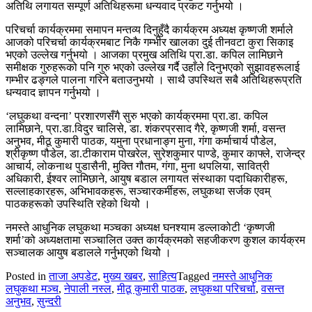
अतिथि लगायत सम्पूर्ण अतिथिहरूमा धन्यवाद प्रकट गर्नुभयो ।
परिचर्चा कार्यक्रममा समापन मन्तव्य दिनुहुँदै कार्यक्रम अध्यक्ष कृष्णजी शर्माले
आजको परिचर्चा कार्यक्रमबाट निकै गम्भीर खालका दुई तीनवटा कुरा सिकाइ
भएको उल्लेख गर्नुभयो । आजका प्रमुख अतिथि प्रा.डा. कपिल लामिछाने
समीक्षक गुरुहरूको पनि गुरु भएको उल्लेख गर्दै उहाँले दिनुभएको सुझावहरूलाई
गम्भीर ढङ्गले पालना गरिने बताउनुभयो । साथै उपस्थित सबै अतिथिहरूप्रति
धन्यवाद ज्ञापन गर्नुभयो ।
‘लघुकथा वन्दना’ प्रशारणसँगै सुरु भएको कार्यक्रममा प्रा.डा. कपिल
लामिछाने, प्रा.डा.विदुर चालिसे, डा. शंकरप्रसाद गैरे, कृष्णजी शर्मा, वसन्त
अनुभव, मीठू कुमारी पाठक, यमुना प्रधानाङ्ग मुना, गंगा कर्माचार्य पौडेल,
श्रीकृष्ण पौडेल, डा.टीकाराम पोखरेल, सुरेशकुमार पाण्डे, कुमार काफ्ले, राजेन्द्र
आचार्य, लोकनाथ पुडासैनी, मुक्ति गौतम, गंगा, मुना थपलिया, सावित्री
अधिकारी, ईश्वर लामिछाने, आयुष बडाल लगायत संस्थाका पदाधिकारीहरू,
सल्लाहकारहरू, अभिभावकहरू, सञ्चारकर्मीहरू, लघुकथा सर्जक एवम्
पाठकहरूको उपस्थिति रहेको थियोे ।
नमस्ते आधुनिक लघुकथा मञ्चका अध्यक्ष घनश्याम डल्लाकोटी ‘कृष्णजी
शर्मा’को अध्यक्षतामा सञ्चालित उक्त कार्यक्रमको सहजीकरण कुशल कार्यक्रम
सञ्चालक आयुष बडालले गर्नुभएको थियोे ।
Posted in
ताजा अपडेट
,
मुख्य खबर
,
साहित्य
Tagged
नमस्ते आधुनिक
लघुकथा मञ्च
,
नेपाली नस्ल
,
मीठू कुमारी पाठक
,
लघुकथा परिचर्चा
,
वसन्त
अनुभव
,
सुन्दरी