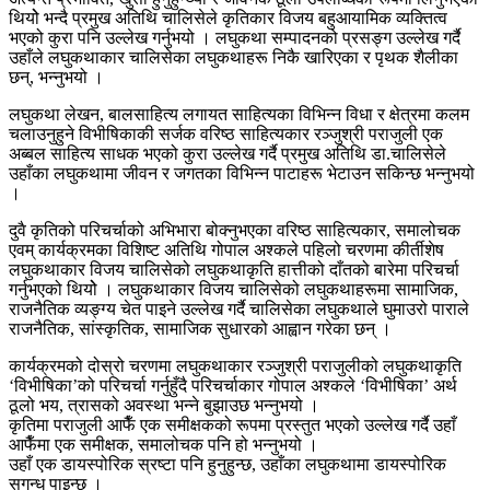
थियोे भन्दै प्रमुख अतिथि चालिसेले कृतिकार विजय बहुआयामिक व्यक्तित्व
भएको कुरा पनि उल्लेख गर्नुभयो । लघुकथा सम्पादनको प्रसङ्ग उल्लेख गर्दै
उहाँले लघुकथाकार चालिसेका लघुकथाहरू निकै खारिएका र पृथक शैलीका
छन्, भन्नुभयो ।
लघुकथा लेखन, बालसाहित्य लगायत साहित्यका विभिन्न विधा र क्षेत्रमा कलम
चलाउनुहुने विभीषिकाकी सर्जक वरिष्ठ साहित्यकार रञ्जुश्री पराजुली एक
अब्बल साहित्य साधक भएको कुरा उल्लेख गर्दै प्रमुख अतिथि डा.चालिसेले
उहाँका लघुकथामा जीवन र जगतका विभिन्न पाटाहरू भेटाउन सकिन्छ भन्नुभयो
।
दुवै कृतिको परिचर्चाको अभिभारा बोक्नुभएका वरिष्ठ साहित्यकार, समालोचक
एवम् कार्यक्रमका विशिष्ट अतिथि गोपाल अश्कले पहिलो चरणमा कीर्तीशेष
लघुकथाकार विजय चालिसेको लघुकथाकृति हात्तीको दाँतको बारेमा परिचर्चा
गर्नुभएको थियोे । लघुकथाकार विजय चालिसेको लघुकथाहरूमा सामाजिक,
राजनैतिक व्यङ्ग्य चेत पाइने उल्लेख गर्दै चालिसेका लघुकथाले घुमाउरो पाराले
राजनैतिक, सांस्कृतिक, सामाजिक सुधारको आह्वान गरेका छन् ।
कार्यक्रमको दोस्रो चरणमा लघुकथाकार रञ्जुश्री पराजुलीको लघुकथाकृति
‘विभीषिका’को परिचर्चा गर्नुहुँदै परिचर्चाकार गोपाल अश्कले ‘विभीषिका’ अर्थ
ठूलो भय, त्रासको अवस्था भन्ने बुझाउछ भन्नुभयो ।
कृतिमा पराजुली आफैँ एक समीक्षकको रूपमा प्रस्तुत भएको उल्लेख गर्दै उहाँ
आफैँमा एक समीक्षक, समालोचक पनि हो भन्नुभयो ।
उहाँ एक डायस्पोरिक स्रष्टा पनि हुनुहुन्छ, उहाँका लघुकथामा डायस्पोरिक
सुगन्ध पाइन्छ ।