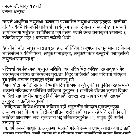
काठमाडौँ, भाद्र १४ गते
वसन्त अनुभव
नमस्ते आधुनिक लघुकथा मञ्चद्वारा प्रकाशित लघुकथासङ्ग्रहहरू ‘हात्तीको
दाँत’ र ‘विभीषिका’को परिचर्चा कार्यक्रम शनिवार सम्पन्न भएको छ । मञ्चकै
आयोजनामा भर्चुअल प्रविधिबाट जुम हलमा भएको उक्त कार्यक्रम अपरान्ह ६
बजेदेखि सुरु भएर ९ बजेसम्म चलेको थियोे ।
‘हात्तीको दाँत’ लघुकथासङ्ग्रह, हाल कीर्तिशेष रहनुभएका लघुकथाकार विजय
चालिसेको र ‘विभीषिका’ लघुकथासङ्ग्रह, लघुकथाकार रञ्जुश्री पराजुलीको
लघुकथासङ्ग्रह हो ।
परिचर्चा कार्यक्रमका प्रमुख अतिथि एवम् परिचर्चित कृतिका सम्पादक समेत
रहनुभएका वरिष्ठ साहित्यकार प्रा.डा. विदुर चालिसेले आज परिचर्चा गरिएका
दुवै कृति अत्यन्त महत्वपूर्ण रहेको बताउनुभयो ।
‘आज यौटा अनौठो संयोग नै भनौँ परिचर्चा भएका दुवै कृतिका कृतिकारहरू मसँग
अत्यन्तै नजिकबाट परिचित व्यक्तित्व हुनुहुन्छ । हात्तीको दाँतका स्रष्टा विजय
चालिसे सहगोत्रीय दाजु र विभीषिकाकी स्रष्टा प्राध्यापन पेशाकी सहकर्मी
हुनुहुन्छ।’ उहाँले भन्नुभयो ।
“साहित्यका विविध क्षेत्रमा सक्रिय रही अतुलनीय योगदान पुर्‍याउनुभएका
लघुकथाकार विजय चालिसेको भौतिक शरीर हामी माझ नरहे पनि उहाँ नेपाली
साहित्य आकाशमा सदा ध्रुवतारा भई चम्किरहनुहुनेछ ।”, भावुक हुँदै उहाँले
बताउनुभयो ।
“गतवर्ष नमस्ते आधुनिक लघुकथा मञ्चले गरेको सम्मान एवम् रथारोहणबाट उहाँ
अत्यन्त प्रभावित, खुसी हुनुहुन्थ्यो र जीवनकै ठूलो उपलब्धिको रूपमा लिनुभएको