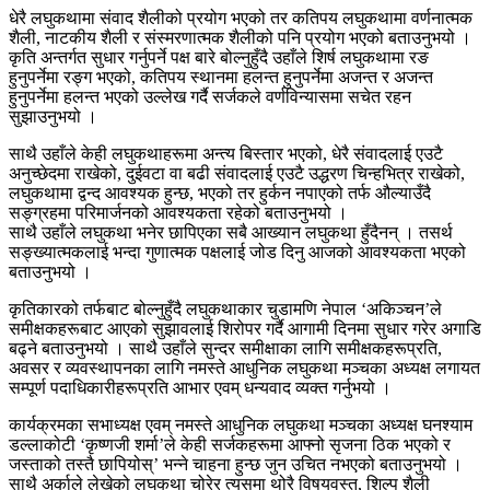
धेरै लघुकथामा संवाद शैलीको प्रयोग भएको तर कतिपय लघुकथामा वर्णनात्मक
शैली, नाटकीय शैली र संस्मरणात्मक शैलीको पनि प्रयोग भएको बताउनुभयो ।
कृति अन्तर्गत सुधार गर्नुपर्ने पक्ष बारे बोल्नुहुँदै उहाँले शिर्ष लघुकथामा रङ
हुनुपर्नेमा रङ्ग भएको, कतिपय स्थानमा हलन्त हुनुपर्नेमा अजन्त र अजन्त
हुनुपर्नेमा हलन्त भएको उल्लेख गर्दै सर्जकले वर्णविन्यासमा सचेत रहन
सुझाउनुभयो ।
साथै उहाँले केही लघुकथाहरूमा अन्त्य बिस्तार भएको, धेरै संवादलाई एउटै
अनुच्छेदमा राखेको, दुईवटा वा बढी संवादलाई एउटै उद्धरण चिन्हभित्र राखेको,
लघुकथामा द्वन्द आवश्यक हुन्छ, भएको तर हुर्कन नपाएको तर्फ औल्याउँदै
सङ्ग्रहमा परिमार्जनको आवश्यकता रहेको बताउनुभयो ।
साथै उहाँले लघुकथा भनेर छापिएका सबै आख्यान लघुकथा हुँदैनन् । तसर्थ
सङ्ख्यात्मकलाई भन्दा गुणात्मक पक्षलाई जोड दिनु आजको आवश्यकता भएको
बताउनुभयो ।
कृतिकारको तर्फबाट बोल्नुहुँदै लघुकथाकार चुडामणि नेपाल ‘अकिञ्चन’ले
समीक्षकहरूबाट आएको सुझावलाई शिरोपर गर्दै आगामी दिनमा सुधार गरेर अगाडि
बढ्ने बताउनुभयो । साथै उहाँले सुन्दर समीक्षाका लागि समीक्षकहरूप्रति,
अवसर र व्यवस्थापनका लागि नमस्ते आधुनिक लघुकथा मञ्चका अध्यक्ष लगायत
सम्पूर्ण पदाधिकारीहरूप्रति आभार एवम् धन्यवाद व्यक्त गर्नुभयो ।
कार्यक्रमका सभाध्यक्ष एवम् नमस्ते आधुनिक लघुकथा मञ्चका अध्यक्ष घनश्याम
डल्लाकोटी ‘कृष्णजी शर्मा’ले केही सर्जकहरूमा आफ्नो सृजना ठिक भएको र
जस्ताको तस्तै छापियोस्’ भन्ने चाहना हुन्छ जुन उचित नभएको बताउनुभयो ।
साथै अर्काले लेखेको लघुकथा चोरेर त्यसमा थोरै विषयवस्तु, शिल्प शैली