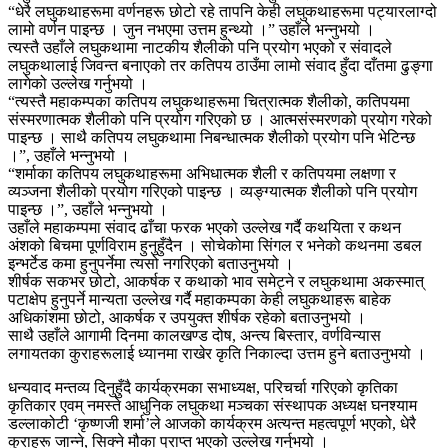
“धेरै लघुकथाहरूमा वर्णनहरू छोटो रहे तापनि केही लघुकथाहरूमा पट्यारलाग्दो
लामो वर्णन पाइन्छ । जुन नभएमा उत्तम हुन्थ्यो ।” उहाँले भन्नुभयो ।
त्यस्तै उहाँले लघुकथामा नाटकीय शैलीको पनि प्रयोग भएको र संवादले
लघुकथालाई जिवन्त बनाएको तर कतिपय ठाउँमा लामो संवाद हुँदा दाँतमा ढुङ्गा
लागेको उल्लेख गर्नुभयो ।
“त्यस्तै महाकम्पका कतिपय लघुकथाहरूमा चित्रात्मक शैलीको, कतिपयमा
संस्मरणात्मक शैलीको पनि प्रयोग गरिएको छ । आत्मसंस्मरणको प्रयोग गरेको
पाइन्छ । साथै कतिपय लघुकथामा निबन्धात्मक शैलीको प्रयोग पनि भेटिन्छ
।”, उहाँले भन्नुभयो ।
“शर्माका कतिपय लघुकथाहरूमा अभिधात्मक शैली र कतिपयमा लक्षणा र
व्यञ्जना शैलीको प्रयोग गरिएको पाइन्छ । व्यङ्ग्यात्मक शैलीको पनि प्रयोग
पाइन्छ ।”, उहाँले भन्नुभयो ।
उहाँले महाकम्पमा संवाद ढाँचा फरक भएको उल्लेख गर्दै कथयिता र कथन
अंशको बिचमा पूर्णविराम हुनुहुँदैन । सोचेकोमा सिंगल र भनेको कथनमा डबल
इन्भर्टेड कमा हुनुपर्नेमा त्यसो नगरिएको बताउनुभयो ।
शीर्षक सकभर छोटो, आकर्षक र कथाको भाव समेट्ने र लघुकथामा अकस्मात्
पटाक्षेप हुनुपर्ने मान्यता उल्लेख गर्दै महाकम्पका केही लघुकथाहरू बाहेक
अधिकांशमा छोटो, आकर्षक र उपयुक्त शीर्षक रहेको बताउनुभयो ।
साथै उहाँले आगामी दिनमा कालखण्ड दोष, अन्त्य बिस्तार, वर्णविन्यास
लगायतका कुराहरूलाई ध्यानमा राखेर कृति निकाल्दा उत्तम हुने बताउनुभयो ।
धन्यवाद मन्तव्य दिनुहुँदै कार्यक्रमका सभाध्यक्ष, परिचर्चा गरिएको कृतिका
कृतिकार एवम् नमस्ते आधुनिक लघुकथा मञ्चका संस्थापक अध्यक्ष घनश्याम
डल्लाकोटी ‘कृष्णजी शर्मा’ले आजको कार्यक्रम अत्यन्त महत्वपूर्ण भएको, धेरै
कुराहरू जान्ने, सिक्ने मौका प्राप्त भएको उल्लेख गर्नुभयो ।