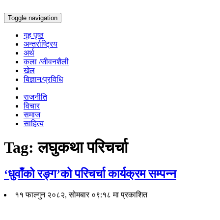
Toggle navigation
गृह पृष्ठ
अन्तर्राष्ट्रिय
अर्थ
कला /जीवनशैली
खेल
बिज्ञान/प्रविधि
राजनीति
विचार
समाज
साहित्य
Tag:
लघुकथा परिचर्चा
‘धुवाँको रङ्ग’को परिचर्चा कार्यक्रम सम्पन्न
११ फाल्गुन २०८२, सोमबार ०९:१८ मा प्रकाशित