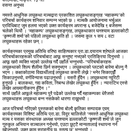
वसन्त अनुभव
नमस्ते आधुनिक लघुकथा मञ्चद्वारा प्रकाशित लघुकथासङ्ग्रह ‘महाकम्प’को
परिचर्चा कार्यक्रम शनिवार सम्पन्न भएको छ । मञ्चकै आयोजनामा भर्चुअल
प्रविधिबाट जुम हलमा भएको उक्त कार्यक्रम अपरान्ह ६ बजेदेखि ९ बजेसम्म
चलेको थियोे । ‘महाकम्प’ लघुकथासङ्ग्रह, लघुकथाकार घनश्याम डल्लाकोटी
‘कृष्णजी शर्मा’को पहिलो लघुकथा कृति हो । जसमा कुल १ सय ८ वटा
लघुकथाहरू रहेका छन् ।
कार्यक्रमका प्रमुख अतिथि वरिष्ठ साहित्यकार प्रा.डा.दयाराम श्रेष्ठले आजका
परिचर्चाकारहरूको परिचर्चाबाट आफू सन्तुष्ट नभएको प्रतिक्रिया दिनुभयो ।
आफू खरो व्यक्ति भएको उल्लेख गर्दै उहाँले भन्नुभयो- “परिचर्चाकरहरू
लघुकथाको शिल्प शैलीमा छिर्न सक्नुभएन । लघुकथाको प्लटको बारेमा बोल्नु नै
भएन । कक्षाकोठामा विद्यार्थीलाई लघुकथा कसरी लेख्ने ? भनेर सिकाएझैँ
सिकाउनुभयो, वर्णविन्यास पढाउनुभयो । यसरी हुँदैन । लघुकथामा प्युरिटी
हुनुपर्छ । बालकथा, गद्य कविता, निबन्ध लेखेर लघुकथा हुँदैन । न्याराटिभ एस्से
लेखेर आख्यानीकरण हुँदैन ।”
साथै उहाँले आफूले महाकम्प पुरै पढेको उल्लेख गर्दै महाकम्पका धेरैजसो
लघुकथाहरू लघुकथा बन्न नसकेको धारणा राख्नुभयो ।
आज परिचर्चा गरिएको पुस्तकको बारेमा बोल्दै कृतिका सम्पादक एवम्
कार्यक्रमका विशिष्ट अतिथि प्रा.डा. विदुर चालिसेले ‘नमस्ते आधुनिक लघुकथा
मञ्च र यसका संस्थापक अध्यक्ष घनश्याम डल्लाकोटी ‘कृष्णजी शर्मा’ले जुन
गुरुकुल अभियान सञ्चालन गर्नुभयो, एउटा छुट्टै मान्यतालाई स्थापना गर्न
खोज्नुभयो, उक्त काम सराहनीय छ, स्तुत्य छ’ भन्नुभयो ।