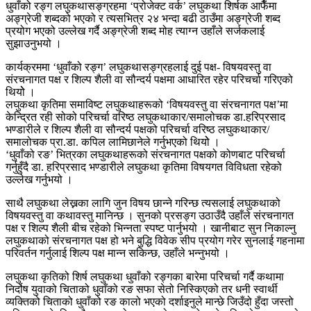
धुवाँको रङ्ग लघुकथासङ्ग्रहमा ‘प्रोजेक्ट वर्क’ लघुकथा शिर्षक आफैँमा
अङ्ग्रेजी शब्दको भएको र त्यसभित्र २४ भन्दा बढी ठाउँमा अङ्ग्रेजी शब्द
प्रयोग भएको उल्लेख गर्दै अङ्ग्रेजी शब्द मोह त्याग्न उहाँले सर्जकलाई
सुझाउनुभयो ।
कार्यक्रममा ‘धुवाँको रङ्ग’ लघुकथासङ्ग्रहलाई दुई पक्ष- विषयवस्तु वा
संरचनागत पक्ष र शिल्प शैली वा सौन्दर्य पक्षमा आधारित रहेर परिचर्चा गरिएको
थियोे ।
लघुकथा कृतिमा समाविष्ट लघुकथाहरूको ‘विषयवस्तु वा संरचनागत पक्ष’मा
केन्द्रित रही सोको परिचर्चा वरिष्ठ लघुकथाकार/समालोचक डा.हरिप्रसाद
भण्डारीले र शिल्प शैली वा सौन्दर्य पक्षको परिचर्चा वरिष्ठ लघुकथाकार/
समालोचक प्रा.डा. कपिल लामिछानेले गर्नुभएको थियोे ।
‘धुवाँको रङ’ भित्रका लघुकथाहरूको संरचनागत पक्षको कोणबाट परिचर्चा
गर्नुहुँदै डा. हरिप्रसाद भण्डारीले लघुकथा कृतिमा विषयगत विविधता रहेको
उल्लेख गर्नुभयो ।
साथै लघुकथा लेख्नका लागि जुन विषय छान्ने गरिन्छ त्यसलाई लघुकथाको
विषयवस्तु वा कथावस्तु मानिन्छ । सुनको प्रसङ्ग उठाउँदै उहाँले संरचनागत
पक्ष र शिल्प शैली बीच रहेको भिन्नता स्पष्ट पार्नुभयो । खानीबाट सुन निकाल्नु
लघुकथाको संरचनागत पक्ष हो भने बुद्धि विवेक सीप प्रयोग गरेर सुनलाई गहनामा
परिवर्तन गर्नुलाई शिल्प पक्ष मान्न सकिन्छ, उहाँले भन्नुभयो ।
लघुकथा कृतिको शिर्ष लघुकथा धुवाँको रङ्गका बारेमा परिचर्चा गर्दै कथामा
निर्दोष युवाको चिताको धुवाँको रङ सफा सेतो निस्किएको तर धनी स्वार्थी
व्यक्तिको चिताको धुवाँको रङ कालो भएको दर्शाइनुले मान्छे जिउँदो हुँदा जस्तो