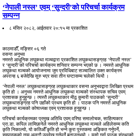
‘नेपाली नस्ल’ एवम् ‘सुन्दरी’को परिचर्चा कार्यक्रम
सम्पन्न
८ मंसिर २०८२, आईतवार २०:१५ मा प्रकाशित
काठमाडौँ, मङ्सिर ०६ गते
वसन्त अनुभव
नमस्ते आधुनिक लघुकथा मञ्चद्वारा प्रकाशित लघुकथासङ्ग्रह ‘नेपाली नस्ल’
र ‘सुन्दरी’को परिचर्चा कार्यक्रम शनिवार सम्पन्न भएको छ । नमस्ते आधुनिक
लघुकथा मञ्चको आयोजनामा जुम प्रविधिबाट सञ्चालित उक्त कार्यक्रम
अपरान्ह ६ बजेदेखि सुरु भएर सवा तीन घन्टासम्म चलेको थियोे ।
‘नेपाली नस्ल’ लघुकथासङ्ग्रह लघुकथाकार वसन्त अनुभवद्वारा लिखित प्रथम
कृति हो । अनुभव नमस्ते आधुनिक लघुकथा मञ्चको संस्थापक सचिव एवम्
प्रशासक हुनुहुन्छ । त्यस्तै लघुकथाकार मीठू कुमारी पाठकको ‘सुन्दरी’
लघुकथासङ्ग्रह पनि उहाँको प्रथम कृति हो । पाठक पनि नमस्ते आधुनिक
लघुकथा मञ्चको कोषाध्यक्ष एवम् प्रशासक हुनुहुन्छ ।
परिचर्चा कार्यक्रमका प्रमुख अतिथि एवम् वरिष्ठ समालोचक, साहित्यकार
प्रा.डा. कपिल लामिछानेले नमस्ते आधुनिक लघुकथा मञ्चले अहिलेसम्म कति
कृति निकाल्यो, यो कतिऔँ कृति हो भन्ने कुरा पुस्तकमा अङ्कित गर्नुपर्ने,
सम्पादकको नाम अलग्गै उल्लेख गर्नुपर्ने बताउनुभयो । यसो गर्दा पाठक संस्थाको