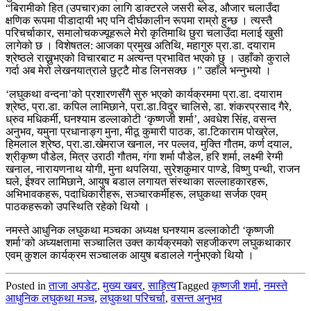
“बिरामीको हित (उपचार)का लागि डाक्टरले जसरी ब्लेड, औजार चलाउँदा
क्षणिक रूपमा पीडादायी भए पनि दीर्घकालीन रूपमा राम्रो हुन्छ । त्यस्तै
परिचर्चाकार, समालोचकज्यूहरूले मेरो कृतिमाथि छुरा चलाउँदा मलाई खुसी
लागेको छ । विशेषतल: आजका प्रमुख अतिथि, महागुरु प्रा.डा. दयाराम
श्रेष्ठले राख्नुभएको विचारबाट म अत्यन्त प्रभावित भएको छु । उहाँको कुराले
गर्दा अब मेरो लेखनयात्राले छुट्टै मोड लिनसक्छ ।” उहाँले भन्नुभयो ।
‘लघुकथा वन्दना’को प्रशारणसँगै सुरु भएको कार्यक्रममा प्रा.डा. दयाराम
श्रेष्ठ, प्रा.डा. कपिल लामिछाने, प्रा.डा.विदुर चालिसे, डा. शंकरप्रसाद गैरे,
ध्रुव मधिकर्मी, घनश्याम डल्लाकोटी ‘कृष्णजी शर्मा’, अवधेश सिंह, वसन्त
अनुभव, यमुना प्रधानाङ्ग मुना, मीठू कुमारी पाठक, डा.टिकाराम पोख्रेल,
हिमलाल श्रेष्ठ, प्रा.डा.खेमराज खनाल, नर पल्लव, मुक्ति गौतम, कर्ण दयाल,
श्रीकृष्ण पौडेल, मित्र उराठी गौतम, गंगा शर्मा पौडेल, हरि शर्मा, लक्ष्मी रेग्मी
खनाल, नारायणनाथ योगी, मुना थपलिया, सुरेशकुमार पाण्डे, विष्णु पन्थी, राजन
घले, ईश्वर लामिछाने, आयुष बडाल लगायत संस्थाका सल्लाहकारहरू,
अभिभावकहरू, पदाधिकारीहरू, सञ्चारकर्मीहरू, लघुकथा सर्जक एवम्
पाठकहरूको उपस्थिति रहेको थियोे ।
नमस्ते आधुनिक लघुकथा मञ्चका अध्यक्ष घनश्याम डल्लाकोटी ‘कृष्णजी
शर्मा’को अध्यक्षतामा सञ्चालित उक्त कार्यक्रमको सहजीकरण लघुकथाकार
एवम् कुशल कार्यक्रम सञ्चालक आयुष बडालले गर्नुभएको थियोे ।
Posted in
ताजा अपडेट
,
मुख्य खबर
,
साहित्य
Tagged
कृष्णजी शर्मा
,
नमस्ते
आधुनिक लघुकथा मञ्च
,
लघुकथा परिचर्चा
,
वसन्त अनुभव