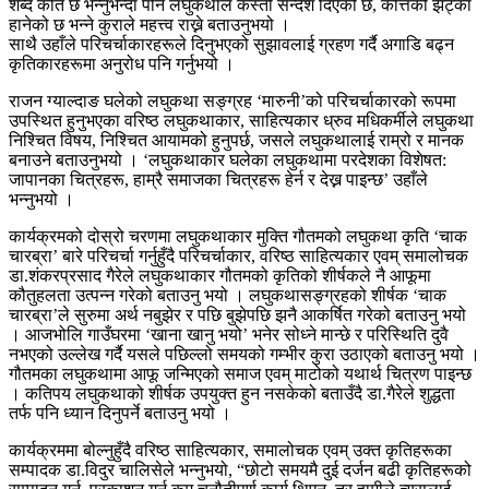
शब्द कति छ भन्नुभन्दा पनि लघुकथाले कस्तो सन्देश दिएको छ, कत्तिको झट्का
हानेको छ भन्ने कुराले महत्त्व राख्ने बताउनुभयो ।
साथै उहाँले परिचर्चाकारहरूले दिनुभएको सुझावलाई ग्रहण गर्दै अगाडि बढ्न
कृतिकारहरूमा अनुरोध पनि गर्नुभयो ।
राजन ग्याल्दाङ घलेको लघुकथा सङ्ग्रह ‘मारुनी’को परिचर्चाकारको रूपमा
उपस्थित हुनुभएका वरिष्ठ लघुकथाकार, साहित्यकार ध्रुव मधिकर्मीले लघुकथा
निश्चित विषय, निश्चित आयामको हुनुपर्छ, जसले लघुकथालाई राम्रो र मानक
बनाउने बताउनुभयो । ‘लघुकथाकार घलेका लघुकथामा परदेशका विशेषत:
जापानका चित्रहरू, हाम्रै समाजका चित्रहरू हेर्न र देख्न पाइन्छ’ उहाँले
भन्नुभयो ।
कार्यक्रमको दोस्रो चरणमा लघुकथाकार मुक्ति गौतमको लघुकथा कृति ‘चाक
चारब्रा’ बारे परिचर्चा गर्नुहुँदै परिचर्चाकार, वरिष्ठ साहित्यकार एवम् समालोचक
डा.शंकरप्रसाद गैरेले लघुकथाकार गौतमको कृतिको शीर्षकले नै आफूमा
कौतुहलता उत्पन्न गरेको बताउनु भयो । लघुकथासङ्ग्रहको शीर्षक ‘चाक
चारब्रा’ले सुरुमा अर्थ नबुझेर र पछि बुझेपछि झनै आकर्षित गरेको बताउनु भयो
। आजभोलि गाउँघरमा ‘खाना खानु भयो’ भनेर सोध्ने मान्छे र परिस्थिति दुवै
नभएको उल्लेख गर्दै यसले पछिल्लो समयको गम्भीर कुरा उठाएको बताउनु भयो ।
गौतमका लघुकथामा आफू जन्मिएको समाज एवम् माटोको यथार्थ चित्रण पाइन्छ
। कतिपय लघुकथाको शीर्षक उपयुक्त हुन नसकेको बताउँदै डा.गैरेले शुद्धता
तर्फ पनि ध्यान दिनुपर्ने बताउनु भयो ।
कार्यक्रममा बोल्नुहुँदै वरिष्ठ साहित्यकार, समालोचक एवम् उक्त कृतिहरूका
सम्पादक डा.विदुर चालिसेले भन्नुभयो, “छोटो समयमै दुई दर्जन बढी कृतिहरूको