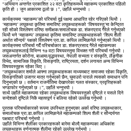
“अभियान अन्तर्गत प्रकाशित २२ वटा कृतिहरूमध्ये महाकम्प प्रकाशित पहिलो
कृति हो । जुन आकारमा ठूलो छ ।”, उहाँले भन्नुभयो ।
कार्यक्रममा ‘महाकम्प’को परिचर्चा दुई पक्षमा आधारित रहेर गरिएको थियोे ।
‘महाकम्प’ लघुकथा कृतिमा समाविष्ट लघुकथाहरूको ‘विषयवस्तु’मा केन्द्रित
रही सोको विश्लेषण वरिष्ठ समीक्षक/समालोचक डा. शंकरप्राद गैरेले गर्नुभएको
थियोे भने ‘महाकम्प’ लघुकथा कृतिमा समाविष्ट लघुकथाहरूको ‘शिल्प शैली
अर्थात सौन्दर्य’ पक्षको विश्लेषण प्रा.डा. कपिल लामिछानेले गर्नुभएको थियोे ।
कार्यक्रममा परिचर्चा गर्दै परिचर्चाकार डा. शंकरप्रसाद गैरेले महाकम्पका
लघुकथाहरूलाई विभिन्न १७ वटा विषयवस्तुमा विभक्त गरी परिचर्चा गर्नुभयो ।
जसअन्तर्गत कोरोना, बाआमा/वृद्धावस्था, नेपाली सभ्यता र संस्कृति, लैङ्गीक
विभेद, सामाजिक विकृति, विसङ्गति, राष्ट्रियता, दर्शन लगायत अन्य विभिन्न
विषयवस्तुहरू रहेका थिए ।
“लघुकथाकार शर्माले आफ्ना लघुकथाहरूका माध्यमबाट समाजमा रहेका विकृति,
विसङ्गतिको उजागर मात्र गर्नुभएको छैन, घुमाउरो पाराले त्यसको समाधान पनि
दिनुभएको छ । वर्तमान राजनीतिमा देखापरेका गलत संस्कार, प्रवृत्तिहरूको
भण्डाफोर गर्नुभएको छ ।”, उहाँले भन्नुभयो ।
साथै उहाँले महाकम्पमा रहेका लघुकथाहरू विषयवस्तुको दृष्टिले र यसले दिने
सन्देशको दृष्टिले निकै महत्वपूर्ण र बलिया रहेको उल्लेख गर्नुभयो ।
पुस्तक परिचर्चाकारको रूपमा उपस्थित हुनुभएका अर्का वरिष्ठ लघुकथाकार,
समालोचक प्रा.डा.कपिल लामिछानेले महाकम्पको शिल्प शैली र सौन्दर्यगत
पक्षबाट परिचर्चा गर्नुभयो ।
उहाँले विभिन्न शैलीका प्रकारहरूको बारेमा बोल्दै महाकम्पका अधिकांश
लघुकथाहरू वर्णनात्मक शैलीमा रहेको उल्लेख गर्नुभयो ।