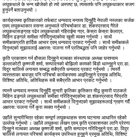
लघुकथाले के भन्न खोजेको हो त्यो अस्पष्ट छ, त्यसतर्फ पनि लघुकथाकार सजग
हुनुपर्ने बताउनुभयो ।
कार्यक्रममा कृतिकारको तर्फबाट धन्यवाद मन्तव्य दिनुहुँदै नेपाली नस्लका सर्जक
एवम् लघुकथाकार वसन्त अनुभवले परिचर्चाकार डा. शंकरप्रसाद गैरेले
लघुकथासङ्ग्रह पढेर लघुकथाको गहिराईमा गएर, केस्रा केस्रा केलाएर,
मिहिन ढङ्गले समीक्षा गरिदिनुभएकोमा खुसी व्यक्त गर्नुभयो । साथै
समीक्षकप्रति हार्दिक आभार एवम् धन्यवाद प्रकट गर्नुभयो । साथै समीक्षकले
दिनुभएको सुझावलाई अक्षरस: पालना गर्ने प्रतिबद्धता पनि जाहेर गर्नुभयो ।
कृति प्रकाशन गर्न हौसला दिनुहुने मञ्चका संस्थापक अध्यक्ष घनश्याम
डल्लाकोटी कृष्णजी शर्मा, सम्पादनको बोझिलो कामको बिंडो थाम्नुहुने प्रा.डा.
विदुर चालिसे लगायत सम्बद्ध सबैप्रति धन्यवाद प्रकट गर्नुभयो । त्यस्तै
व्यस्तताका बावजुद पनि परिचर्चा कार्यक्रममा आइदिनुहुने प्रमुख अतिथि,
विशिष्ट अतिथि, अतिथिहरू सबै सबैप्रति आभार प्रकट गर्नुभयो ।
त्यस्तै धन्यवाद मन्तव्य दिनुहुँदै सुन्दरी कृतिका कृतिकार मीठू कुमारी पाठकले
मिहिन ढङ्गले लघुकथाको समीक्षा गरिदिनुभएकोमा डा.शंकरप्रसाद गैरेप्रति
आभार प्रकट गर्नुभयो । साथै समीक्षकले दिनुभएको सुझावहरूलाई ग्रहण गर्दै
अक्षरस: पालना गर्ने कुरा व्यक्त गर्नुभयो ।
उहाँले सुन्दरीभित्र रहेका सम्पूर्ण लघुकथाहरू सत्य घटनामा आधारित रहेकोे
उल्लेख गर्नुभयो । उहाँले लघुकथा लेखन एवम् कृति प्रकाशनका लागि प्रेरणा
दिनुहुने मञ्चका अध्यक्ष कृष्णजी शर्मा, कृति सम्पादन गरिदिनुहुने प्रा.डा. विदुर
चालिसे लगायत परिचर्चा कार्यक्रम उपस्थित हुनुहुने प्रमुख अतिथि, विशिष्ट