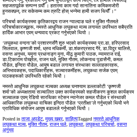
सम्पादन गर्नु, प्रकाशन गर्नु कम चुनौतीपूर्ण कार्य थिएन, तर हामीले त्यसलाई
सहजतापूर्वक सम्पन्न गर्‍यौँ । हतारमा काम गर्दा सानातिना कमिकमजोरी
हुनसक्छन्, तर सकेसम्म कम त्रुटि होस् भन्नेमा हामी सजग थियौँ ।”
परिचर्चा कार्यक्रममा कृतिकारद्वय राजन ग्याल्दाङ घले र मुक्ति गौतमले
परिचर्चाकारज्यूहरू, नमस्ते आधुनिक लघुकथा मञ्च लगायत उपस्थित सबैप्रति
हार्दिक आभार एवम् धन्यवाद प्रकट गर्नुभएको थियो ।
‘लघुकथा वन्दना’को प्रशारणसँगै शुरु भएको कार्यक्रममा प्रा.डा. हरिप्रसाद
सिलवाल, कृष्णजी शर्मा, ध्रुव मधिकर्मी, डा.शंकरप्रसाद गैरे, डा.विदुर चालिसे,
वसन्त अनुभव, यमुना प्रधानाङ्ग मुना, मीठू कुमारी पाठक, म्यामराज राई,
डा.टिकाराम पोख्रेल, राजन घले, मुक्ति गौतम, लोकनाथ पुडासैनी, कमल
पौडेल, इन्दिरा पौडेल, आयुष बडाल लगायत संस्थाका सल्लाहकारहरू,
अभिभावकहरू, पदाधिकारीहरू, सञ्चारकर्मीहरू, लघुकथा सर्जक एवम्
पाठकहरूको उपस्थिति रहेको थियोे ।
नमस्ते आधुनिक लघुकथा मञ्चका अध्यक्ष घनश्याम डल्लाकोटी ‘कृष्णजी
शर्मा’को अध्यक्षतामा सञ्चालित उक्त कार्यक्रमको सहजीकरण कुशल कार्यक्रम
सञ्चालक एवम् रेडियो सारथिका स्टेसन म्यानेजर कमल पौडेल र संस्थाकी
आधिकारिक लघुकथा वाचिका इन्दिरा पौडेल ‘प्रतीक्षा’ले गर्नुभएको थियोे भने
प्राविधिक संयोजन आयुष बडालले गर्नुभएको थियोे ।
Posted in
ताजा अपडेट
,
मुख्य खबर
,
साहित्य
Tagged
नमस्ते आधुनिक
लघुकथा मञ्च
,
मुक्ति गौतम
,
राजन घले
,
लघुकथा
,
लघुकथा परिचर्चा
,
वसन्त
अनुभव