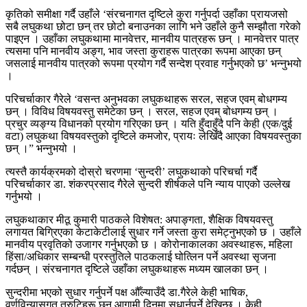
कृतिको समीक्षा गर्दै उहाँले ‘संरचनागत दृष्टिले कुरा गर्नुपर्दा उहाँका प्रायजसो
सबै लघुकथा छोटा छन् तर छोटो बनाउनका लागि भने उहाँले कुनै सम्झौता गरेको
पाइएन । उहाँका लघुकथामा मानवेत्तर, मानवीय पात्रहरू छन् । मानवेत्तर पात्र
त्यसमा पनि मानवीय अङ्ग, भाव जस्ता कुराहरू पात्रका रूपमा आएका छन्
जसलाई मानवीय पात्रको रूपमा प्रयोग गर्दै सन्देश प्रवाह गर्नुभएको छ’ भन्नुभयो
।
परिचर्चाकार गैरेले ‘वसन्त अनुभवका लघुकथाहरू सरल, सहज एवम् बोधगम्य
छन् । विविध विषयवस्तु समेटेका छन् । सरल, सहज एवम् बोधगम्य छन् ।
प्रचुर व्यङ्ग्य विधानको प्रयोग गरिएका छन् । यति हुँदाहुँदै पनि केही (एक/दुई
वटा) लघुकथा विषयवस्तुको दृष्टिले कमजोर, प्रायः लेखिँदै आएका विषयवस्तुका
छन् ।” भन्नुभयो ।
त्यस्तै कार्यक्रमको दोस्रो चरणमा ‘सुन्दरी’ लघुकथाको परिचर्चा गर्दै
परिचर्चाकार डा. शंकरप्रसाद गैरेले सुन्दरी शीर्षकले पनि न्याय पाएको उल्लेख
गर्नुभयो ।
लघुकथाकार मीठू कुमारी पाठकले विशेषत: अपाङ्गता, शैक्षिक विषयवस्तु
लगायत बिग्रिएका केटाकेटीलाई सुधार गर्ने जस्ता कुरा समेट्नुभएको छ । उहाँले
मानवीय प्रवृतिको उजागर गर्नुभएको छ । कोरोनाकालका अवस्थाहरू, महिला
हिंसा/अधिकार सम्बन्धी प्रस्तुतिले पाठकलाई घोत्लिन पर्ने अवस्था सृजना
गर्दछन् । संरचनागत दृष्टिले उहाँका लघुकथाहरू मध्यम खालका छन् ।
सुन्दरीमा भएको सुधार गर्नुपर्ने पक्ष औँल्याउँदै डा.गैरेले केही भाषिक,
वर्णविन्यासगत त्रुटिहरू छन् आगामी दिनमा सुधार्नुपर्ने देखिन्छ । केही