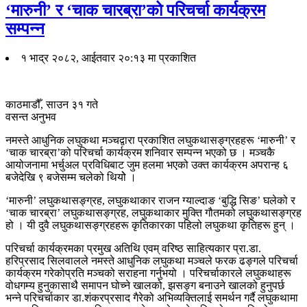
‘मारुनी’ र ‘चाक चारब्रा’को परिचर्चा कार्यक्रम
सम्पन्न
१ भाद्र २०८२, आईतवार २०:१३ मा प्रकाशित
काठमाडौँ, साउन ३१ गते
वसन्त अनुभव
नमस्ते आधुनिक लघुकथा मञ्चद्वारा प्रकाशित लघुकथासङ्ग्रहहरू ‘मारुनी’ र
‘चाक चारब्रा’को परिचर्चा कार्यक्रम शनिवार सम्पन्न भएको छ । मञ्चकै
आयोजनामा भर्चुअल प्रविधिबाट जुम हलमा भएको उक्त कार्यक्रम अपरान्ह ६
बजेदेखि ९ बजेसम्म चलेको थियोे ।
‘मारुनी’ लघुकथासङ्ग्रह, लघुकथाकार राजन ग्याल्दाङ ‘बुद्धि सिङ’ घलेको र
‘चाक चारब्रा’ लघुकथासङ्ग्रह, लघुकथाकार मुक्ति गौतमको लघुकथासङ्ग्रह
हो । यी दुवै लघुकथासङ्ग्रहहरू कृतिकारका पहिलो लघुकथा कृतिहरू हुन् ।
परिचर्चा कार्यक्रमका प्रमुख अतिथि एवम् वरिष्ठ साहित्यकार प्रा.डा.
हरिप्रसाद सिलवालले नमस्ते आधुनिक लघुकथा मञ्चले फरक ढङ्गले परिचर्चा
कार्यक्रम गरेकोप्रति मञ्चको सराहना गर्नुभयो । परिचर्चाकारले लघुकथाहरू
वोधगम्य हुनुकासाथै समापन घोच्ने खालको, झसङ्ग बनाउने खालको हुनुपर्छ
भन्ने परिचर्चाकार डा.शंकरप्रसाद गैरेको अभिव्यक्तिलाई समर्थन गर्दै लघुकथामा