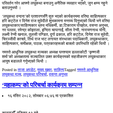
परिवर्तन गरेर आफ्नो लघुकथा बनाउनु अनैतिक व्यवहार भएको, जुन क्षम्य नहुने
बताउनुभयो ।
‘लघुकथा वन्दना’को प्रशारणसँगै सुरु भएको कार्यक्रममा वरिष्ठ साहित्यकार
हरि कट्टेल र दिनेश राज सुवेदीले शुभकामना मन्तव्य दिनुभएको थियोे भने वरिष्ठ
लघुकथाकार/साहित्यकार ध्रुव मधिकर्मी, डा.टिकाराम पोख्रेल, वसन्त अनुभव,
नर पल्लव, रमेन्द्र कोइराला, इन्दिरा चापागाईं, सीता रेग्मी, नारायणनाथ योगी,
लक्ष्मी रेग्मी खनाल, तुलसी पण्डित, दुर्गा ढकाल, हरि कट्टेल, दिनेश राज सुवेदी,
चिरञ्जीवी काफ्ले, तिर्थ राज भाट लगायत संस्थाका पदाधिकारी, लघुकथाकार,
साहित्यकार, समीक्षक, पाठक, पत्रकारहरूको बाक्लो उपस्थिति रहेकोे थियोे ।
नमस्ते आधुनिक लघुकथा मञ्चका अध्यक्ष घनश्याम डल्लाकोटी ‘कृष्णजी
शर्मा’को अध्यक्षतामा सञ्चालित उक्त कार्यक्रमको सहजीकरण लघुकथाकार
आयुष बडालले गर्नुभएको थियोे ।
Posted in
ताजा अपडेट
,
मुख्य खबर
,
साहित्य
Tagged
नमस्ते आधुनिक
लघुकथा मञ्च
,
लघुकथा परिचर्चा
,
वसन्त अनुभव
‘महाकम्प’को परिचर्चा कार्यक्रम सम्पन्न
१६ मंसिर २०८२, सोमबार ०६:४६ मा प्रकाशित
काठमाडौँ, मङ्सिर १३ गते