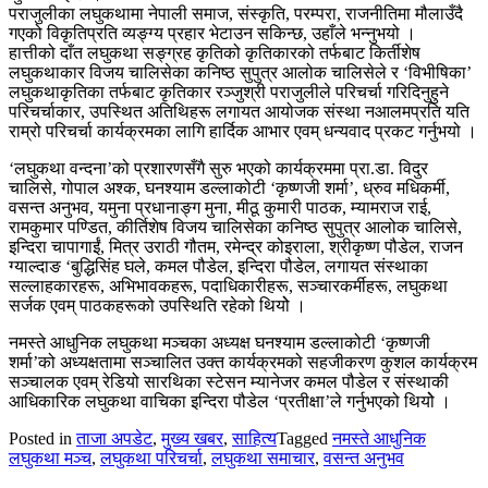
पराजुलीका लघुकथामा नेपाली समाज, संस्कृति, परम्परा, राजनीतिमा मौलाउँदै
गएको विकृतिप्रति व्यङ्ग्य प्रहार भेटाउन सकिन्छ, उहाँले भन्नुभयो ।
हात्तीको दाँत लघुकथा सङ्ग्रह कृतिको कृतिकारको तर्फबाट किर्तीशेष
लघुकथाकार विजय चालिसेका कनिष्ठ सुपुत्र आलोक चालिसेले र ‘विभीषिका’
लघुकथाकृतिका तर्फबाट कृतिकार रञ्जुश्री पराजुलीले परिचर्चा गरिदिनुहुने
परिचर्चाकार, उपस्थित अतिथिहरू लगायत आयोजक संस्था नआलमप्रति यति
राम्रो परिचर्चा कार्यक्रमका लागि हार्दिक आभार एवम् धन्यवाद प्रकट गर्नुभयो ।
‘लघुकथा वन्दना’को प्रशारणसँगै सुरु भएको कार्यक्रममा प्रा.डा. विदुर
चालिसे, गोपाल अश्क, घनश्याम डल्लाकोटी ‘कृष्णजी शर्मा’, ध्रुव मधिकर्मी,
वसन्त अनुभव, यमुना प्रधानाङ्ग मुना, मीठू कुमारी पाठक, म्यामराज राई,
रामकुमार पण्डित, कीर्तिशेष विजय चालिसेका कनिष्ठ सुपुत्र आलोक चालिसे,
इन्दिरा चापागाईं, मित्र उराठी गौतम, रमेन्द्र कोइराला, श्रीकृष्ण पौडेल, राजन
ग्याल्दाङ ‘बुद्धिसिंह घले, कमल पौडेल, इन्दिरा पौडेल, लगायत संस्थाका
सल्लाहकारहरू, अभिभावकहरू, पदाधिकारीहरू, सञ्चारकर्मीहरू, लघुकथा
सर्जक एवम् पाठकहरूको उपस्थिति रहेको थियोे ।
नमस्ते आधुनिक लघुकथा मञ्चका अध्यक्ष घनश्याम डल्लाकोटी ‘कृष्णजी
शर्मा’को अध्यक्षतामा सञ्चालित उक्त कार्यक्रमको सहजीकरण कुशल कार्यक्रम
सञ्चालक एवम् रेडियो सारथिका स्टेसन म्यानेजर कमल पौडेल र संस्थाकी
आधिकारिक लघुकथा वाचिका इन्दिरा पौडेल ‘प्रतीक्षा’ले गर्नुभएको थियोे ।
Posted in
ताजा अपडेट
,
मुख्य खबर
,
साहित्य
Tagged
नमस्ते आधुनिक
लघुकथा मञ्च
,
लघुकथा परिचर्चा
,
लघुकथा समाचार
,
वसन्त अनुभव