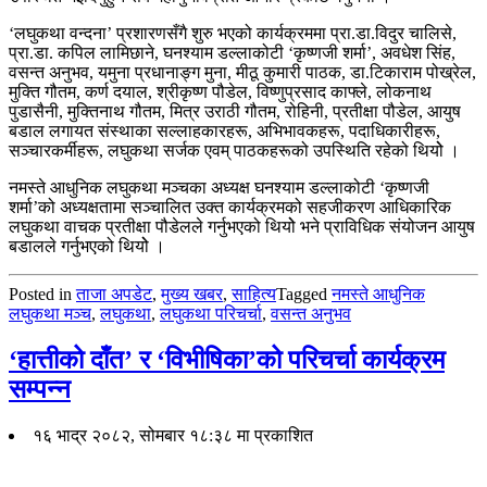
‘लघुकथा वन्दना’ प्रशारणसँगै शुरु भएको कार्यक्रममा प्रा.डा.विदुर चालिसे,
प्रा.डा. कपिल लामिछाने, घनश्याम डल्लाकोटी ‘कृष्णजी शर्मा’, अवधेश सिंह,
वसन्त अनुभव, यमुना प्रधानाङ्ग मुना, मीठू कुमारी पाठक, डा.टिकाराम पोख्रेल,
मुक्ति गौतम, कर्ण दयाल, श्रीकृष्ण पौडेल, विष्णुप्रसाद काफ्ले, लोकनाथ
पुडासैनी, मुक्तिनाथ गौतम, मित्र उराठी गौतम, रोहिनी, प्रतीक्षा पौडेल, आयुष
बडाल लगायत संस्थाका सल्लाहकारहरू, अभिभावकहरू, पदाधिकारीहरू,
सञ्चारकर्मीहरू, लघुकथा सर्जक एवम् पाठकहरूको उपस्थिति रहेको थियोे ।
नमस्ते आधुनिक लघुकथा मञ्चका अध्यक्ष घनश्याम डल्लाकोटी ‘कृष्णजी
शर्मा’को अध्यक्षतामा सञ्चालित उक्त कार्यक्रमको सहजीकरण आधिकारिक
लघुकथा वाचक प्रतीक्षा पौडेलले गर्नुभएको थियोे भने प्राविधिक संयोजन आयुष
बडालले गर्नुभएको थियोे ।
Posted in
ताजा अपडेट
,
मुख्य खबर
,
साहित्य
Tagged
नमस्ते आधुनिक
लघुकथा मञ्च
,
लघुकथा
,
लघुकथा परिचर्चा
,
वसन्त अनुभव
‘हात्तीको दाँत’ र ‘विभीषिका’को परिचर्चा कार्यक्रम
सम्पन्न
१६ भाद्र २०८२, सोमबार १८:३८ मा प्रकाशित