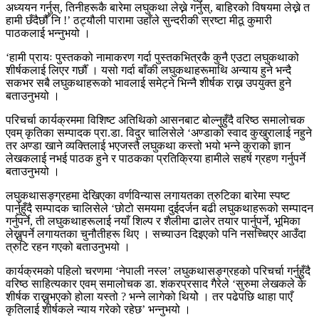
अध्ययन गर्नुस्, तिनीहरूकै बारेमा लघुकथा लेख्ने गर्नुस्, बाहिरको विषयमा लेख्ने त
हामी छँदैछौँ नि !’ ठट्यौली पारामा उहाँले सुन्दरीकी स्रष्टा मीठू कुमारी
पाठकलाई भन्नुभयो ।
‘हामी प्रायः पुस्तकको नामाकरण गर्दा पुस्तकभित्रकै कुनै एउटा लघुकथाको
शीर्षकलाई लिएर गर्छौँ । यसो गर्दा बाँकी लघुकथाहरूमाथि अन्याय हुने भन्दै
सकभर सबै लघुकथाहरूको भावलाई समेट्ने भिन्नै शीर्षक राख्न उपयुक्त हुने
बताउनुभयो ।
परिचर्चा कार्यक्रममा विशिष्ट अतिथिको आसनबाट बोल्नुहुँदै वरिष्ठ समालोचक
एवम् कृतिका सम्पादक प्रा.डा. विदुर चालिसेले ‘अण्डाको स्वाद कुखुरालाई नहुने
तर अण्डा खाने व्यक्तिलाई भएजस्तै लघुकथा कस्तो भयो भन्ने कुराको ज्ञान
लेखकलाई नभई पाठक हुने र पाठकका प्रतिक्रिया हामीले सहर्ष ग्रहण गर्नुपर्ने
बताउनुभयो ।
लघुकथासङ्ग्रहमा देखिएका वर्णविन्यास लगायतका त्रुटिका बारेमा स्पष्ट
पार्नुहुँदै सम्पादक चालिसेले ‘छोटो समयमा दुईदर्जन बढी लघुकथाहरूको सम्पादन
गर्नुपर्ने, ती लघुकथाहरूलाई नयाँ शिल्प र शैलीमा ढालेर तयार पार्नुपर्ने, भूमिका
लेख्नुपर्ने लगायतका चुनौतीहरू थिए । सच्याउन दिइएको पनि नसच्चिएर आउँदा
त्रुटि रहन गएको बताउनुभयो ।
कार्यक्रमको पहिलो चरणमा ‘नेपाली नस्ल’ लघुकथासङ्ग्रहको परिचर्चा गर्नुहुँदै
वरिष्ठ साहित्यकार एवम् समालोचक डा. शंकरप्रसाद गैरेले ‘सुरुमा लेखकले के
शीर्षक राख्नुभएको होला यस्तो ? भन्ने लागेको थियोे । तर पढेपछि थाहा पाएँ
कृतिलाई शीर्षकले न्याय गरेको रहेछ’ भन्नुभयो ।