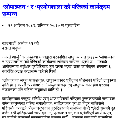
‘लोपाञ्जन ‘ र ‘प्रयोगशाला’को परिचर्चा कार्यक्रम
सम्पन्न
११ आश्विन २०८२, शनिबार २०:३० मा प्रकाशित
काठमाडौँ, असोज ११ गते
वसन्त अनुभव
नमस्ते आधुनिक लघुकथा मञ्चद्वारा प्रकाशित लघुकथासङ्ग्रहहरू ‘लोपाञ्जन’
र ‘प्रयोगशाला’को परिचर्चा कार्यक्रम शनिवार सम्पन्न भएको छ । मञ्चकै
आयोजनामा भर्चुअल प्रविधिबाट जुम हलमा भएको उक्त कार्यक्रम अपरान्ह ६
बजेदेखि अढाई घन्टासम्म चलेको थियोे ।
‘लोपाञ्जन’ लघुकथासङ्ग्रह, लघुकथाकार श्रीकृष्ण पौडेलको पहिलो लघुकथा
कृति हो । त्यस्तै ‘प्रयोगशाला’ लघुकथासङ्ग्रह लघुकथाकार होम प्रसाद
नेउपानेको पनि पहिलो लघुकथा कृति हो ।
कार्यक्रमका प्रमुख अतिथि एवम् आज परिचर्चा गरिएका पुस्तकहरूको सम्पादक
समेत रहनुभएका वरिष्ठ समालोचक, साहित्यकार प्रा.डा.विदुर चालिसेले
परिचर्चाकारज्यूले औल्याउनुभएका त्रुटिहरूको सन्दर्भमा बोल्दै ‘छोटो समयमै दुई
दर्जन बढी कृतिहरूको सम्पादन गर्नु, प्रकाशन गर्नु कम चुनौतीपूर्ण कार्य थिएन,
तर हामीले त्यसलाई सहजतापूर्वक सम्पन्न गर्‍यौँ । हतारमा काम गर्दा सानातिना