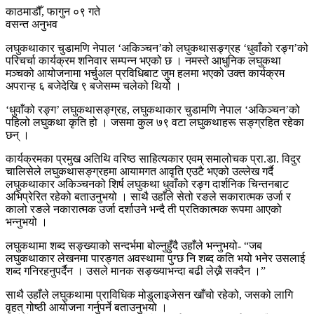
काठमाडौँ, फागुन ०९ गते
वसन्त अनुभव
लघुकथाकार चुडामणि नेपाल ‘अकिञ्चन’को लघुकथासङ्ग्रह ‘धुवाँको रङ्ग’को
परिचर्चा कार्यक्रम शनिवार सम्पन्न भएको छ । नमस्ते आधुनिक लघुकथा
मञ्चको आयोजनामा भर्चुअल प्रविधिबाट जुम हलमा भएको उक्त कार्यक्रम
अपरान्ह ६ बजेदेखि ९ बजेसम्म चलेको थियोे ।
‘धुवाँको रङ्ग’ लघुकथासङ्ग्रह, लघुकथाकार चुडामणि नेपाल ‘अकिञ्चन’को
पहिलो लघुकथा कृति हो । जसमा कुल ७९ वटा लघुकथाहरू सङ्ग्रहित रहेका
छन् ।
कार्यक्रमका प्रमुख अतिथि वरिष्ठ साहित्यकार एवम् समालोचक प्रा.डा. विदुर
चालिसेले लघुकथासङ्ग्रहमा आयामगत आवृति एउटै भएको उल्लेख गर्दै
लघुकथाकार अकिञ्चनको शिर्ष लघुकथा धुवाँको रङ्ग दार्शनिक चिन्तनबाट
अभिप्रेरित रहेको बताउनुभयो । साथै उहाँले सेतो रङले सकारात्मक उर्जा र
कालो रङले नकारात्मक उर्जा दर्शाउने भन्दै ती प्रतिकात्मक रूपमा आएको
भन्नुभयो ।
लघुकथामा शब्द सङ्ख्याको सन्दर्भमा बोल्नुहुँदै उहाँले भन्नुभयो- “जब
लघुकथाकार लेखनमा पारङ्गत अवस्थामा पुग्छ नि शब्द कति भयो भनेर उसलाई
शब्द गनिरहनुपर्दैन । उसले मानक सङ्ख्याभन्दा बढी लेख्नै सक्दैन ।”
साथै उहाँले लघुकथामा प्राविधिक मोडुलाइजेसन खाँचो रहेको, जसको लागि
वृहत् गोष्ठी आयोजना गर्नुपर्ने बताउनुभयो ।