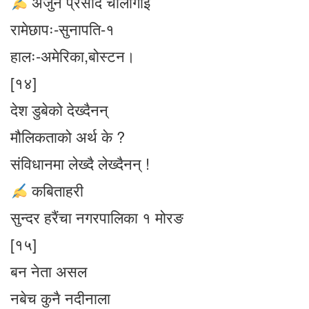
अर्जुन प्रसाद चौलागाई
रामेछापः-सुनापति-१
हालः-अमेरिका,बोस्टन।
[१४]
देश डुबेको देख्दैनन्
मौलिकताको अर्थ के ?
संविधानमा लेख्दै लेख्दैनन् !
कबिताहरी
सुन्दर हरैंचा नगरपालिका १ मोरङ
[१५]
बन नेता असल
नबेच कुनै नदीनाला