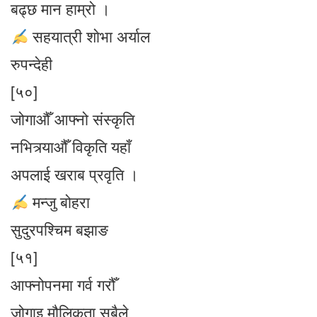
बढ्छ मान हाम्रो ।
सहयात्री शाेभा अर्याल
रुपन्देही
[५०]
जोगाऔँ आफ्नो संस्कृति
नभित्र्याऔँ विकृति यहाँ
अपलाई खराब प्रवृति ।
मन्जु बोहरा
सुदुरपश्चिम बझाङ
[५१]
आफ्नोपनमा गर्व गरौँ
जोगाइ मौलिकता सबैले