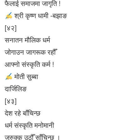
फैलाई समाजमा जागृति !
श्री कृष्ण धामी -बझाङ
[४२]
सनातन मौलिक धर्म
जोगाउन जागरूक रहौँ
आफ्नो संस्कृति कर्म !
मोती सुब्बा
दार्जिलिङ
[४३]
देश रहे बाँचिन्छ
धर्म संस्कृति मनोमानी
जुरुक्क उठौँ साँचिन्छ ।