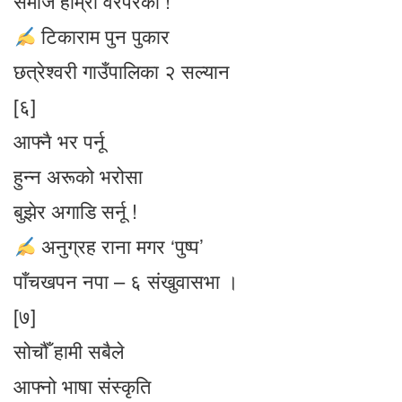
समाज हाम्रो वरपरको !
टिकाराम पुन पुकार
छत्रेश्वरी गाउँपालिका २ सल्यान
[६]
आफ्नै भर पर्नू
हुन्न अरूको भरोसा
बुझेर अगाडि सर्नू !
अनुग्रह राना मगर ‘पुष्प’
पाँचखपन नपा – ६ संखुवासभा ।
[७]
सोचौँ हामी सबैले
आफ्नो भाषा संस्कृति