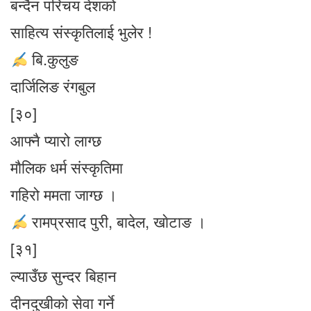
बन्दैन परिचय देशको
साहित्य संस्कृतिलाई भुलेर !
बि.कुलुङ
दार्जिलिङ रंगबुल
[३०]
आफ्नै प्यारो लाग्छ
माैलिक धर्म संस्कृतिमा
गहिरो ममता जाग्छ ।
रामप्रसाद पुरी, बादेल, खाेटाङ ।
[३१]
ल्याउँछ सुन्दर बिहान
दीनदुखीको सेवा गर्ने