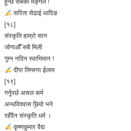
हुन्छ सबैको मङ्गल !
सरिता सेढाई धादिङ
[१८]
संस्कृति हाम्रो सान
जोगाऔँ सबै मिली
गुम्न नदिन स्वाभिमान !
दीपा तिम्सना ईलाम
[१९]
गर्नुपर्छ असल कर्म
अन्धविश्वास छिर्‍यो भने
रहँदैन संस्कृति धर्म ।
कृष्णकुमार वैद्य