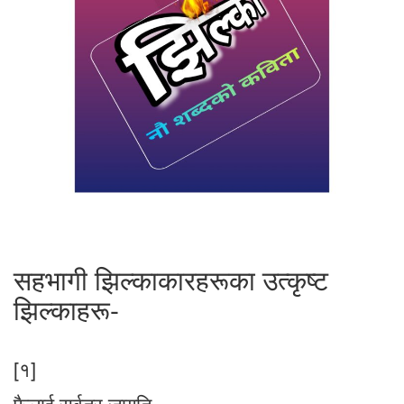
सहभागी झिल्काकारहरूका उत्कृष्ट
झिल्काहरू-
[१]
फैलाई सर्वत्र जागृति