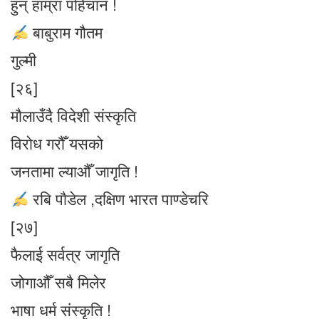
हुन् हाम्रा पहिचान !
बाबुराम गौतम
गुल्मी
[२६]
माैलाउँदै विदेशी संस्कृति
विराेध गरौँ यसको
जनतामा ल्याऔँ जागृति !
रबि पाैडेल ,दक्षिण भारत पाण्डेचरि
[२७]
फैलाई सर्वत्र जागृति
जोगाऔँ सबै मिलेर
भाषा धर्म संस्कृति !