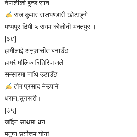
नेपालीको हुन्छ सान ।
राज कुमार राजभण्डारी खाेटाङ्गे
मध्यपुर ठिमी ५ संगम काेलाेनी भक्तपुर ।
[३४]
हामीलाई अनुशासीत बनाउँछ
हाम्रै मौलिक रितिरिवाजले
सन्सारमा माथि उठाउँछ ।
होम प्रसाद नेउपाने
धरान,सुनसरी।
[३५]
जाँदैन साथमा धन
मनुष्य सर्वोत्तम योनी