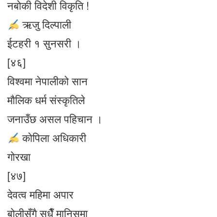
नबोकी विदेशी विकृति !
ऋजु दिल्पाली
ईटहरी १ सुनसरी ।
[४६]
विश्वमा नेपालीको सान
माैलिक धर्म संस्कृतिले
जनाउँछ असल पहिचान ।
काेपिला अधिकारी
गाेरखा
[४७]
देवत्व महिमा अपार
बोलीसँगै सधैँ मानिसमा