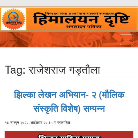
Togg
navig
Tag:
राजेशराज गड्तौला
झिल्का लेखन अभियान- २ (मौलिक
संस्कृति विशेष) सम्पन्न
१३ फाल्गुन २०८०, आईतवार २०:३५ मा प्रकाशित