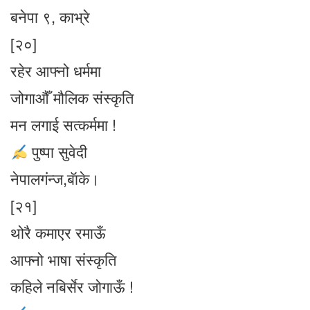
बनेपा ९, काभ्रे
[२०]
रहेर आफ्नो धर्ममा
जोगाऔँ मौलिक संस्कृति
मन लगाई सत्कर्ममा !
पुष्पा सुवेदी
नेपालगंन्ज,बॅाके।
[२१]
थोरै कमाएर रमाऊँ
आफ्नो भाषा संस्कृति
कहिले नबिर्सेर जोगाऊँ !