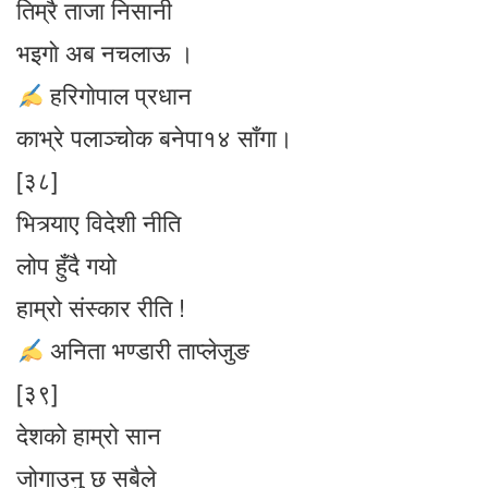
तिम्रै ताजा निसानी
भइगाे अब नचलाऊ ।
हरिगाेपाल प्रधान
काभ्रे पलाञ्चाेक बनेपा१४ साँगा।
[३८]
भित्र्याए विदेशी नीति
लोप हुँदै गयो
हाम्रो संस्कार रीति !
अनिता भण्डारी ताप्लेजुङ
[३९]
देशको हाम्रो सान
जोगाउनु छ सबैले