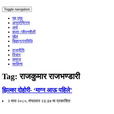
Toggle navigation
गृह पृष्ठ
अन्तर्राष्ट्रिय
अर्थ
कला /जीवनशैली
खेल
बिज्ञान/प्रविधि
राजनीति
विचार
समाज
साहित्य
Tag:
राजकुमार राजभण्डारी
झिल्का दोहोरी- ‘माग्न आऊ पहिले’
२ माघ २०८०, मंगलवार २३:३७ मा प्रकाशित