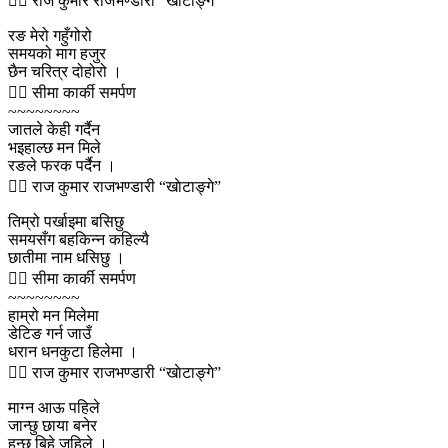
🙎‍♂️ राज कुमार राजभण्डारी “खाेटाङ्गे”
रङ मेरो गहुँगोरो
समयको माग हजुर
छैन चरित्र दोहोरो ।
🙎‍♀️ सीमा कार्की समर्पण
~~~~~~~~
जातले केही गर्दैन
भइहाल्छ मन मिले
रङले फरक पर्दैन ।
🙎‍♂️ राज कुमार राजभण्डारी “खाेटाङ्गे”
तिम्रो पर्खाइमा बसिछु
समयसँग बहकिन्न कहिल्यै
छातीमा नाम धसिछु ।
🙎‍♀️ सीमा कार्की समर्पण
~~~~~~~~
हाम्रो मन मिलेमा
डेटिङ गर्न जाउँ
धरान धनकुटा हिलेमा ।
🙎‍♂️ राज कुमार राजभण्डारी “खाेटाङ्गे”
माग्न आऊ पहिले
जान्छु छाया बनेर
हुन्छ बिहे जहिले ।