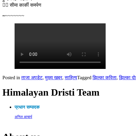
🙎‍♀️ सीमा कार्की समर्पण
~
~~~~~~~
Posted in
ताजा अपडेट
,
मुख्य खबर
,
साहित्य
Tagged
झिल्का कविता
,
झिल्का दो
Himalayan Dristi Team
प्रधान सम्पादक
अनिल आचार्य