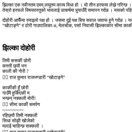
झिल्का एक नवीनतम एवम् लघुतम काव्य विधा हो । यो तीन हरफमा लेख्ने गरिन्छ ।
तेस्रो हरफले विषयवस्तुको भावलाई उत्कर्षमा पुर्‍याउँदै समापन गर्दछ । यसको पह
दोहोरी आफैँमा रमाइलो पक्ष हो । जसमा दुई पक्ष बिच सवाल जवाफ हुने गर्दछ । य
“खाेटाङ्गे” र ठोरी गाउपालिका-४, मेलचोक, पर्सा निवासी झिल्काकार सीमा कार्की 
झिल्का दोहोरी
तिमी कसकी छाेरी
कस्ती छ्यौ भन
काली की गाेरी ?
🙎‍♂️ राज कुमार राजभण्डारी “खाेटाङ्गे”
कार्कीकी हुँ छोरी
गाउँमै हुर्किएकी म
भन्छन् नक्कली माेरी!
🙎‍♀️ सीमा कार्की समर्पण
~~~~~~~~
रहिछ्यौ तिमी नक्कली
सिधा सोझी खोजेको
मलाई चाहिन्छ सक्कली ।