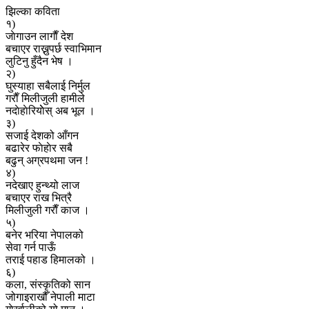
झिल्का कविता
१)
जाेगाउन लागाैँ देश
बचाएर राख्नुपर्छ स्वाभिमान
लुटिनु हुँदैन भेष ।
२)
घुस्याहा सबैलाई निर्मुल
गराैँ मिलीजुली हामीले
नदाेहाेरियाेेस् अब भूल ।
३)
सजाई देशको आँगन
बढारेर फाेहाेर सबै
बढुन् अग्रपथमा जन !
४)
नदेखाए हुन्थ्यो लाज
बचाएर राख भित्रै
मिलीजुली गराैँ काज ।
५)
बनेर भरिया नेपालको
सेवा गर्न पाऊँ
तराई पहाड हिमालको ।
६)
कला, संस्कृतिको सान
जोगाइराखौँ नेपाली माटा