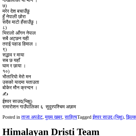
गाेर्खालीको यो मान ।
७)
मरेर देश बचाउँछु
हुँ नेपाली छोरा
सदैव माटाे हँसाउँछु ।
८)
भिरालो आँगन नेपाल
सबै अट्छन यही
तराई पहाड हिमाल ।
९)
सद्भाव र माया
सब छ यहाँ
घाम र छाया ।
१०)
भाैतारियाे मेरो मन
उसको यादमा यताउता
बोकेर मौन क्रन्दन ।
✍️
ईश्वर साउद(भिक्षु)
रामाराेशन गाउँपालिका ६ सुदुरपश्चिम अछाम
Posted in
ताजा अपडेट
,
मुख्य खबर
,
साहित्य
Tagged
ईश्वर साउद (भिक्षु)
,
झिल्क
Himalayan Dristi Team