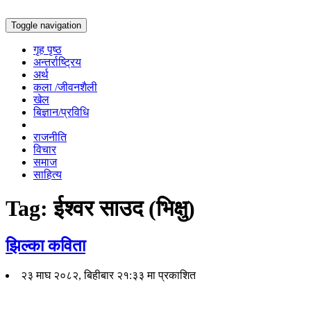
Toggle navigation
गृह पृष्ठ
अन्तर्राष्ट्रिय
अर्थ
कला /जीवनशैली
खेल
बिज्ञान/प्रविधि
राजनीति
विचार
समाज
साहित्य
Tag:
ईश्वर साउद (भिक्षु)
झिल्का कविता
२३ माघ २०८२, बिहीबार २१:३३ मा प्रकाशित