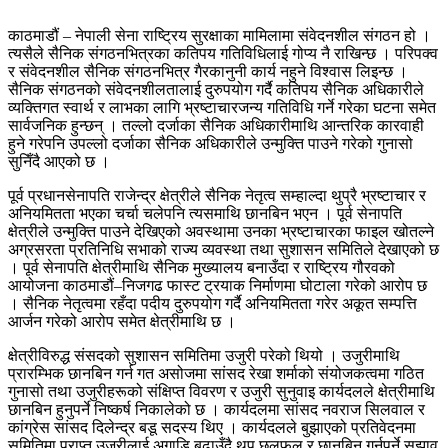
काठमाडौं – नेपाली सेना राष्ट्रिय सुरक्षाका मामिलामा संवेदनशील संगठन हो ।
त्यसैले सैनिक संगठनभित्रका कतिपय गतिविधिलाई गोप्य नै राखिन्छ । परिपक्व
र संवेदनशील सैनिक संगठनभित्र गैरकानुनी कार्य नहुने विश्वास लिइन्छ ।
सैनिक संगठनको संवेदनशीलतालाई दुरुपयोग गर्दै कतिपय सैनिक अधिकारीले
व्यक्तिगत स्वार्थ र लाभका लागि भ्रष्टाचारजन्य गतिविधि गर्ने गरेका घटना समेत
सार्वजनिक हुन्छन् । तल्लो दर्जाका सैनिक अधिकारीमाथि आन्तरिक कारवाही
हुने गरेपनि उपल्लो दर्जाका सैनिक अधिकारीले उन्मुक्ति पाउने गरेको गुनासो
सुनिँदै आएको छ ।
पूर्व प्रधानसेनापति राजेन्द्र क्षेत्रीले सैनिक नेतृत्व सम्हाल्दा थुप्रै भ्रष्टाचार र
अनियमितता भएका चर्चा चलेपनि त्यसमाथि छानबिन भएन । पूर्व सेनापति
क्षेत्रीले उन्मुक्ति पाउने देखिएको अवस्थामा उनका भ्रष्टाचारका फाइल खोतल्ने
अग्रसरता प्रतिनिधि सभाको राज्य व्यवस्था तथा सुशासन समितिले देखाएको छ
। पूर्व सेनापति क्षेत्रीमाथि सैनिक मुख्यालय बनाउँदा र राष्ट्रिय गौरवको
आयोजना काठमाडौं–निजगढ फास्ट ट्रयाक निर्माणमा घोटाला गरेको आरोप छ
। सैनिक नेतृत्वमा रहँदा पदीय दुरुपयोग गर्दै अनियमितता गरेर अकूत सम्पत्ति
आर्जन गरेको आरोप समेत क्षेत्रीमाथि छ ।
क्षेत्रीविरुद्ध संसदको सुशासन समितिमा उजुरी परेको थियो । उजुरीमाथि
प्रारम्भिक छानबिन गर्न गत असोजमा सांसद रेखा शर्माको संयोजकत्वमा गठित
गुनासो तथा उजुरीहरूको संक्षिप्त विवरण र उजुरी सुनुवाइ कार्यदलले क्षेत्रीमाथि
छानबिन हुनुपर्ने निष्कर्ष निकालेको छ । कार्यदलमा सांसद नवराज सिलवाल र
कांग्रेस सांसद दिलेन्द्र बडू सदस्य थिए । कार्यदलले बुझाएको प्रतिवेदनमा
समितिमा प्राप्त उजुरीलाई अगाडि बढाउँदै थप छलफल र छानबिन गर्नुपर्ने सुझाव