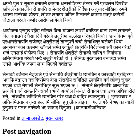
अग्लो पुल र सुरुङ बनाउने काममा अन्तर्राष्ट्रिय टेन्डर गर्ने प्रचलन विपरीत
खाँणले तत्कालीन सेनापति राजेन्द्र क्षेत्रीको निर्देशन अनुसार मौखिक रुपमै
आफ्ना मान्छेको डोजर, लोडर लगाएर जमिन मिलाउने काममा मात्रै करोडौं
घोटाला गरेको गम्भीर आरोप लागेको थियो ।
आयोजना प्रमुख रहँदा खाँणले विना योजना लाखौं वर्गफिट बाटो खन्न लगाउने,
बिल बनाउने र पैसा दिने गरेको उजुरीमा उल्लेख गरिएको थियो। छानबिनमा पूर्व
प्रधानसेनापति राजेन्द्र क्षेत्रीलाई तान्नुपर्ने चर्चा सेनाभित्र चलेको थियो ।
अनुसन्धानका क्रममा खाँणले समेत आफूले क्षेत्रीकै निर्देशनमा सबै काम गरेको
भन्दै उनलाई पोलेका थिए । सेनापति क्षेत्रीले सेनाको खरिद र निर्माणमा
अनियमितता गरेको भन्दै उजुरी परेको हो । सैनिक मुख्यालय बनाउंदा समेत
उनले आर्थीक रुपमा लाभ लिएको बतांइन्छ ।
सेनाको वर्तमान नेतृत्वले पूर्व सेनापति क्षेत्रीमाथि छानबिन र कारवाही प्रक्रिया
अगाडि बढाउन नसकिरहेका बेला संसदीय समितिले छानबिन गर्न खोज्नु सुखद
भएको चर्चा नेपाली सेनाभित्र सुरू भएको छ । ‘सेनाले क्षेत्रीमाथि आन्तरिक
छानबिन गर्न सक्छ कि सक्दैन भन्ने अन्योल थियो,’ सेनाका एक उच्च अधिकारीले
भने, ‘संसदीय समितिले छानबिन गरेर यथार्थ बाहिर ल्याउनुपर्छ । भ्रष्टाचार र
अनियमितताका कुरा हल्लामै सीमित हुनु ठीक होइन । गलत गरेको भए कारवाही
हुनुपर्छ र गलत नगरेको भए सफाइ दिनुपर्छ ।काठमाडौपाटिबाट
Posted in
ताजा अपडेट
,
मुख्य खबर
Post navigation