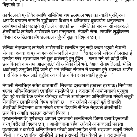
दिइएको छ ।
कार्यदलको प्रतिवेदनमाथि समितिमा थप छलफल भएर कारवाही प्रक्रिया
अगाडि बढाउन सम्पत्ति शुद्धीकरण विभाग र अख्तियार दुरुपयोग अनुसन्धान
आयोगमा लेखेर पठाइने स्रोतले जनाएको छ । समितिका सदस्य सांसदहरूले
क्षेत्रीमाथि लागेको आरोपबारे रक्षा मन्त्रालय, नेपाली सेना, सम्पत्ति शुद्धीकरण
विभाग र अख्तियारसँग छलफल गर्नुपर्ने सुझाव दिएका छन् ।
सैनिक नेतृत्वलाई लागेको आरोपमाथि छानबिन हुनु सही कदम भएको नेपाली
सेनाका अवकाश प्राप्त एक अधिकारीले बताए । ‘संगठनको संवेदनशीलतालाई
प्रयोग गरेर भ्रष्टाचार गर्ने छुट कसैलाई हुनु हुँदैन । गलत गर्ने जो कोही पनि
छानबिनको दायरामा आउनुपर्छ,’ ती अधिकारीले भने, ‘आज सेनापतिलाई, भोलि
अर्काेलाई उन्मुक्ति दिँदै जाने हो भने सैनिक संगठन नै बदनाम हुने अवस्था आउँछ
। सैनिक संगठनलाई शुद्धीकरण गर्न छानबिन र कारवाही हुनुपर्छ ।’
नेपाली सेनाभित्र समेत काठमाडौं–निजगढ द्रूतमार्ग (फास्ट ट्रयाक) निर्माणमा
भएका अनियमितताको छानबिन भइरहेको छ । द्रूतमार्ग आयोजनाको प्रमुख
हुँदा पूर्व प्राविधिक जर्नेल योगेन्द्र खाँणले आयोजनामा अनियमितता गरेको उजुरी
सेनाभित्र छानबिनको विषय बनेको छ । तर खाँणले आफूले पूर्व सेनापति
क्षेत्रीको निर्देशनमा काम गरेको बयान दिएपनि सैनिक नेतृत्वले क्षेत्रीमाथि
छानबिन अगाडि बढाउन सकेको थिएन ।
प्रधानसेनापति पूर्णचन्द्र थापाले द्रूतमार्ग छानबिनको जिम्मा बलाधिकृतरथी
शरद् गिरीलाई दिएका छन् । आयोजनामा रहँदा खाँणले आफन्तलाई फाइदा
पु¥याएको र करोडौं अनियमितता गरेको आरोपसहित जंगी अड्डामा उजुरी परेको
थियो । तर, छानविन समितिले उनलाई सफाई दिइसकेको छ । द्रूतमार्गमा