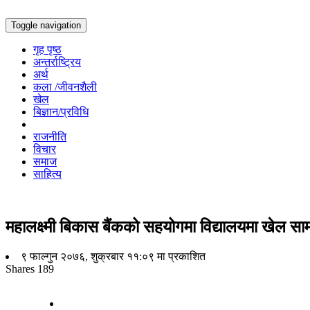
Toggle navigation
गृह पृष्ठ
अन्तर्राष्ट्रिय
अर्थ
कला /जीवनशैली
खेल
बिज्ञान/प्रविधि
राजनीति
विचार
समाज
साहित्य
महालक्ष्मी बिकास बैंकको सहयोगमा विद्यालयमा खेल सा
९ फाल्गुन २०७६, शुक्रबार ११:०९ मा प्रकाशित
Shares
189