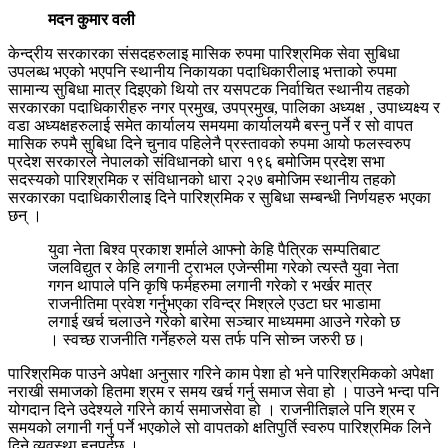
मदन कुमार वली
केन्द्रीय सरकारका संसदहरुलाइ मासिक रुपमा पारिश्रमिक सेवा सुबिधा
उपलब्ध भएको भएपनि स्थानीय निकायका पदाधिकारीलाइ भत्ताको रुपमा
सामान्य सुबिधा मात्र दिइएको थियो तर यसपटक निर्वाचित स्थानीय तहको
सरकारका पदाधिकारीहरु नगर प्रमुख, उपप्रमुख, पालिका अध्यक्ष , उपाध्यक्ष्य र
वडा अध्यक्षहरुलाई समेत कार्यालय समयमा कार्यालयमै बस्नु पर्ने र सो वापत
मासिक रुपमै सुबिधा दिने चुनाव पहिलेनै प्रस्तावको रुपमा आयो फलस्वरुप
प्रदेश सरकारले नेपालको संविधानको धारा १९६ बमोजिम प्रदेश सभा
सदस्यको पारिश्रमिक र संविधानको धारा २२७ बमोजिम स्थानीय तहको
सरकारका पदाधिकारीलाइ दिने पारिश्रमिक र सुबिधा सम्बन्धी निर्णयहरु भएका
छन् ।
युवा नेता बिश्व प्रकाश शर्माले आफ्नो केहि पैत्रिक सम्पतिबाट
जलविद्युत र केहि लगानी ट्राभल एजेन्सीमा गरेको त्यस्तै युवा नेता
गगन थापाले पनि कृषि फर्महरुमा लगानी गरेको र भर्खर मात्र
राजनीतिमा प्रवेश गर्नुभएका रविन्द्र मिश्रले एउटा घर भाडामा
लगाई खर्च चलाउने गरेको बारेमा सञ्चार माध्यममा आउने गरेको छ
। स्वच्छ राजनीति गर्नेहरुले यस तर्फ पनि सोच्न जरुरी छ।
पारिश्रमिक पाउने अपेक्षा अनुसार गरिने काम पेशा हो भने पारिश्रमिकको अपेक्षा
नराखी समाजको हितमा श्रम र समय खर्च गर्नु समाज सेवा हो । पाउने भन्दा पनि
योगदान दिने उदेश्यले गरिने कार्य समाजसेवा हो । राजनीतिज्ञले पनि श्रम र
समयको लगानी गर्नु पर्ने भएकोले सो वापतको क्षतिपुर्ति स्वरुप पारिश्रमिक लिने
दिने व्यवस्था हुनुपर्दछ ।