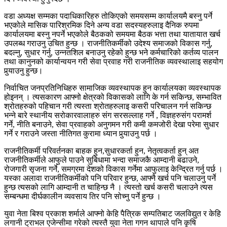
वडा अध्यक्ष सम्मका पदाधिकारिहरु तोकिएको समयसम्म कार्यालयमै बस्नु पर्ने
भएकोले मासिक पारिश्रमिक दिने अन्य वडा सदस्यहरुलाइ दैनिक रुपमा
कार्यालयमा बस्नु नपर्ने भएकोले बैठकको समयमा बैठक भत्ता तथा यातायात खर्च
उपलब्ध गराउनु उचित हुन्छ । राजनीतिकर्मीको उदेश्य समाजको विकास गर्नु,
बदल्नु, सुधार गर्नु, उन्नतशिल बनाउनु रहेको हुन्छ भने कर्मचारिको कर्तव्य पालन
तथा कानुनको कार्यान्वयन गरी सेवा प्रवाह गरी राजनीतिक व्यवस्थालाइ सहयोग
पुर्‍याउनु हुन्छ।
निर्वाचित जनप्रतिनिधिहरु सामाजिक व्यवस्थापक हुन कार्यालयका व्यवस्थापक
होइनन् । त्यसकारण आफ्नो क्षेत्रको विकासको लागि के गर्न सकिन्छ, सम्भावित
श्रोतहरुको पहिचान गरी त्यस्ता श्रोतहरुलाइ कसरी परिचालन गर्न सकिन्छ
भन्ने बारे स्थानीय सरोकारवालाहरु संग सरसल्लाह गर्ने , विज्ञहरुसंग परामर्श
गर्ने, नीति बनाउने, सेवा प्रवाहको अनुगमन गरी कमी कमजोरी देखा परेमा सुधार
गर्ने र गराउने जस्ता नीतिगत कुरामा ध्यान पुर्‍याउनु पर्छ ।
राजनीतिकर्मी परिवर्तनका बाहक हुन,सुधारकर्ता हुन, नेतृत्वकर्ता हुन् अत
राजनीतिकर्मीले आफुले पाउने सुबिधामा भन्दा समाजकै आम्दानी बढाउने,
रोजगारी सृजना गर्ने, समग्रमा देशको विकास गर्नेमा आफुलाइ केन्द्रित गर्नु पर्छ ।
यस्का अलावा राजनीतिकर्मीको पनि परिवार हुन्छ, आफ्नै खर्च पनि चलाउनु पर्ने
हुन्छ त्यसको लागि आम्दानी त चाहिन्छ नै । त्यस्तो खर्च कसरी चलाउने त्यस
सम्बन्धमा दीर्घकालीन व्यवसाय तिर पनि सोच्नु पर्ने हुन्छ ।
युवा नेता बिश्व प्रकाश शर्माले आफ्नो केहि पैत्रिक सम्पतिबाट जलविद्युत र केहि
लगानी ट्राभल एजेन्सीमा गरेको त्यस्तै युवा नेता गगन थापाले पनि कृषि