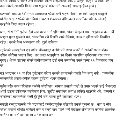
पहिलो कार्यावधि सकेर उनी क्षमताकै कारण दोस्रोपटक कोरिया आएका थिए। ‘अर्काको देशमा
काम खोज्दै आएपछि मिलेर काम गर्नुपर्छ’ भनेर उनी अरूलाई सम्झाइरहेका हुन्थे।
घटनाको अवस्था हेर्दा उनले आत्महत्या गरेको भन्नै गाह्रो थियो। तरकारी काट्ने चक्कुले
घाँटीमा प्रहार गरेको चोट थियो। ‘घटना शंकास्पद देखिएकाले कम्पनीका सबै नेपालीलाई
प्रहरीले लिएर गएका रहेछन्।
धन्न, सीसीटीभी फुटेज हेर्दा आत्महत्या भन्ने पुष्टि भयो,’ पोछन क्षेत्रमा भाषा अनुवादक काम गर्दै
आएका मुक्त गुरुङले भने, ‘कम्पनीमा सबै स्थिति राम्रै देखियो, तलब र सुविधा पनि नियमित
रहेछ। उनले किन आत्महत्या गरे, बुझ्नै सकिएन।’
सुर्खेतको पञ्चपुरीका २३ वर्षीय थीरबहादुर दर्लामी पनि थापा जसरी नै अनेकौं सपना बोकेर
दक्षिण कोरिया आएका थिए। तर उनले आइपुगेको १७ दिनमै औद्योगिक दुर्घटनामा परेर ज्यान
गुमाए। थेजन सहरमा रहेको पानीजहाजको डाई बन्ने कम्पनीमा उनले जम्मा ११ दिनमात्रै काम
गरे।
गत अक्टोबर ११ का दिन दुर्घटनामा परेका उनको उपचारको दोस्रो दिन मृत्यु भयो। ‘कम्पनीमा
सहकर्मीको असावधानीका कारण दुर्घटना भएको देखिन्छ।
भुइँमा बसेर काम गरिरहेका दर्लामी फोरक्लिप (सामान उचाल्ने गाडी)ले तयार भएको डाई निकाल्दा
अर्को डाइमा ठोक्किएर च्यापिएका थिए,’ सुर्खेत समाजका अध्यक्ष लोकेश खत्रीले भने, ‘कम्पनी र
फोरक्लिप चलाउनेको गल्ती हुँदाहुँदै पनि यसमा कुनै कारबाही भएन।’
नेपाली राजदूतावासले पनि घटनालाई गम्भीरतापूर्वक नलिएको उनको गुनासो छ। भाषा र सीप
परीक्षा उत्तीर्ण गरेपछि सजिलो काम र राम्रो दाम पाइने भन्दै वैदेशिक रोजगारीमा कोरिया आकर्षक
मानिन्छ तर यहाँ कामदारका अनेक दुःख छन्।