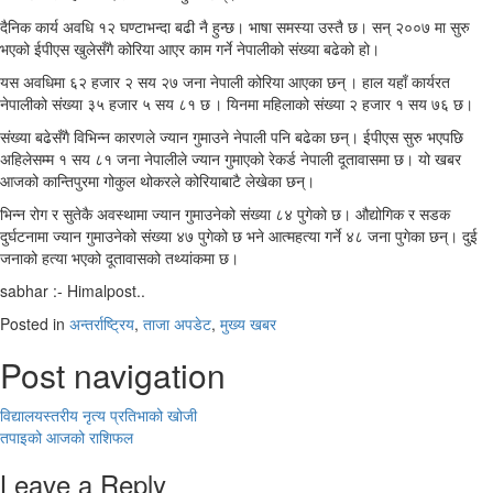
दैनिक कार्य अवधि १२ घण्टाभन्दा बढी नै हुन्छ। भाषा समस्या उस्तै छ। सन् २००७ मा सुरु
भएको ईपीएस खुलेसँगै कोरिया आएर काम गर्ने नेपालीको संख्या बढेको हो।
यस अवधिमा ६२ हजार २ सय २७ जना नेपाली कोरिया आएका छन् । हाल यहाँ कार्यरत
नेपालीको संख्या ३५ हजार ५ सय ८१ छ । यिनमा महिलाको संख्या २ हजार १ सय ७६ छ।
संख्या बढेसँगै विभिन्न कारणले ज्यान गुमाउने नेपाली पनि बढेका छन्। ईपीएस सुरु भएपछि
अहिलेसम्म १ सय ८१ जना नेपालीले ज्यान गुमाएको रेकर्ड नेपाली दूतावासमा छ। यो खबर
आजको कान्तिपुरमा गोकुल थोकरले कोरियाबाटै लेखेका छन्।
भिन्न रोग र सुतेकै अवस्थामा ज्यान गुमाउनेको संख्या ८४ पुगेको छ। औद्योगिक र सडक
दुर्घटनामा ज्यान गुमाउनेको संख्या ४७ पुगेको छ भने आत्महत्या गर्ने ४८ जना पुगेका छन्। दुई
जनाको हत्या भएको दूतावासको तथ्यांकमा छ।
sabhar :- Himalpost..
Posted in
अन्तर्राष्ट्रिय
,
ताजा अपडेट
,
मुख्य खबर
Post navigation
विद्यालयस्तरीय नृत्य प्रतिभाको खोजी
तपाइको आजको राशिफल
Leave a Reply